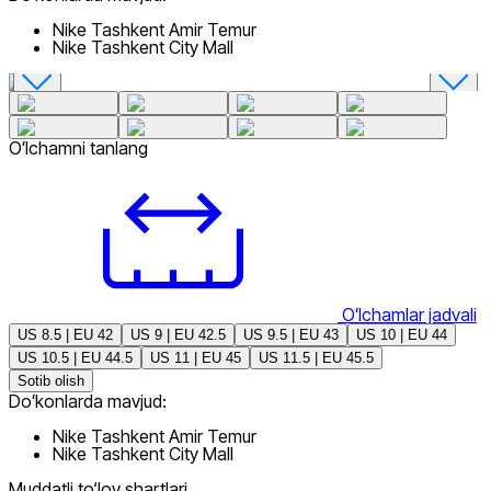
Nike Tashkent Amir Temur
Nike Tashkent City Mall
Oʻlchamni tanlang
Oʻlchamlar jadvali
US 8.5 | EU 42
US 9 | EU 42.5
US 9.5 | EU 43
US 10 | EU 44
US 10.5 | EU 44.5
US 11 | EU 45
US 11.5 | EU 45.5
Sotib olish
Doʻkonlarda mavjud:
Nike Tashkent Amir Temur
Nike Tashkent City Mall
Muddatli to‘lov shartlari