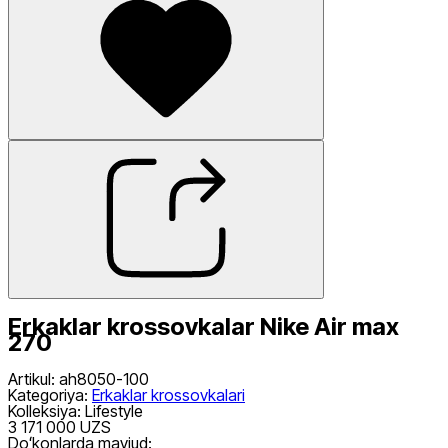
Erkaklar krossovkalar Nike Air max
270
Artikul
:
ah8050-100
Kategoriya
:
Erkaklar krossovkalari
Kolleksiya
:
Lifestyle
3 171 000 UZS
Doʻkonlarda mavjud: