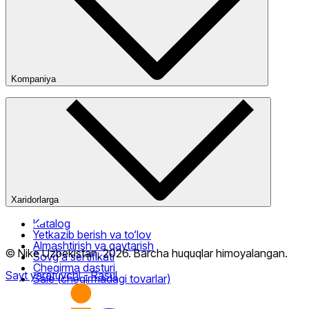
Kompaniya
Kompaniya haqida
Bizning do‘konlarimiz
Ommaviy oferta
Xaridorlarga
Katalog
Yetkazib berish va to‘lov
Almashtirish va qaytarish
© Nike Uzbekistan,
2026
.
Barcha huquqlar himoyalangan
.
Sovg‘a sertifikati
Chegirma dasturi
Sayt yaratuvchi
- Rasul
Sale (chegirmadagi tovarlar)