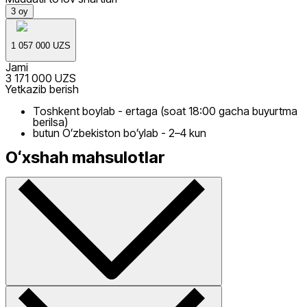
3
oy
1 057 000 UZS
Jami
3 171 000 UZS
Yetkazib berish
Toshkent boylab - ertaga (soat 18:00 gacha buyurtma
berilsa)
butun Oʻzbekiston boʻylab - 2–4 kun
Oʻxshah mahsulotlar