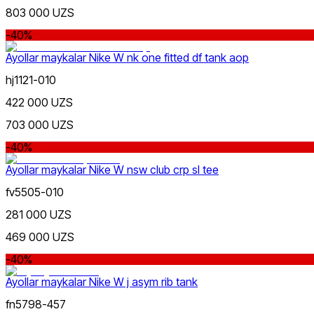
803 000 UZS
-40%
Sariq
Ommabop
Doʻkonlarda mavjud
Ayollar maykalar Nike W nk one fitted df tank aop
hj1121-010
422 000 UZS
703 000 UZS
-40%
Siyohrang
Ayollar maykalar Nike W nsw club crp sl tee
fv5505-010
281 000 UZS
469 000 UZS
-40%
Pushti
Ayollar maykalar Nike W j asym rib tank
Nike Tashkent Amir Temur
fn5798-457