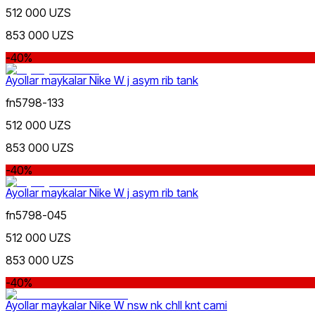
512 000 UZS
853 000 UZS
-40%
Ayollar maykalar Nike W j asym rib tank
Qora
fn5798-133
Nike Tashkent City Mall
512 000 UZS
853 000 UZS
-40%
Ayollar maykalar Nike W j asym rib tank
Oq
fn5798-045
Faqat onlayn (yetkazib berish)
512 000 UZS
853 000 UZS
-40%
Ayollar maykalar Nike W nsw nk chll knt cami