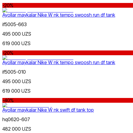
dan
-20%
gacha
Ayollar maykalar Nike W nk tempo swoosh run df tank
if5005-663
495 000 UZS
619 000 UZS
Koʻk
-20%
dan
gacha
Ayollar maykalar Nike W nk tempo swoosh run df tank
if5005-010
495 000 UZS
619 000 UZS
Yashil
-40%
Yangi mahsulotlar
Ayollar maykalar Nike W nk swift df tank top
hq0620-607
482 000 UZS