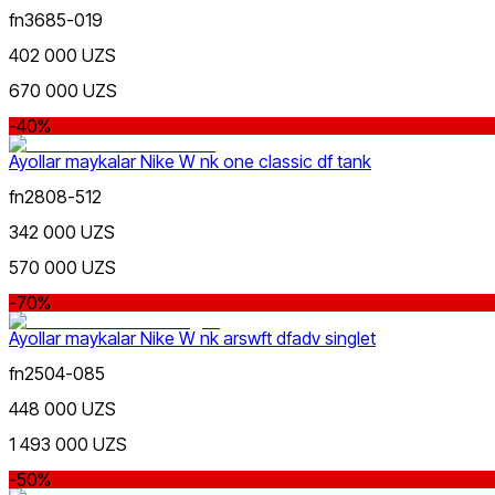
Kulrang
fn3685-019
402 000 UZS
670 000 UZS
-40%
Ayollar maykalar Nike W nk one classic df tank
fn2808-512
Moviy
342 000 UZS
570 000 UZS
-70%
Ayollar maykalar Nike W nk arswft dfadv singlet
fn2504-085
448 000 UZS
1 493 000 UZS
-50%