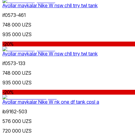
Ayollar maykalar Nike W nsw chll trry twl tank
if0573-461
748 000 UZS
Lifestyle
xs
s
m
l
Rang
935 000 UZS
-20%
Ayollar maykalar Nike W nsw chll trry twl tank
if0573-133
748 000 UZS
Sport
Narx
935 000 UZS
-20%
Ayollar maykalar Nike W nk one df tank cpsl a
ib9162-503
576 000 UZS
720 000 UZS
Qizil
Chegirma