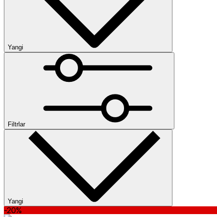
Yangi
Yangi
Past narx
Yuqori narx
Ommabop
Kategoriyalar
Kolleksiya
Filtrlar
Ayollar kiyimi
Maykalar
Shimlar
Vetrovkalar
Kardiganlar
Kurtkalar
Losinlar
Ichki
kiyimlar
Ko‘ylaklar
Polo
Ko‘ylaklar
Tolstovkalar
Toplar
Trenchlar
Fut
Oʻlcham
yengli futbolkalar
Shortlar
Yubkalar
Yangi
-20%