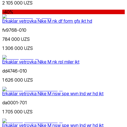
2 105 000 UZS
-40%
Erkaklar vetrovka Nike M nk df form gfx jkt hd
fv9768-010
784 000 UZS
Oq
1 306 000 UZS
Nike Tashkent City Mall
Erkaklar vetrovka Nike M nk rpl miler jkt
dd4746-010
1 626 000 UZS
Kulrang
Erkaklar vetrovka Nike M nsw spe wvn lnd wr hd jkt
Faqat onlayn (yetkazib berish)
da0001-701
1 705 000 UZS
Erkaklar vetrovka Nike M nsw spe wvn lnd wr hd jkt