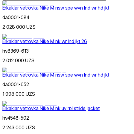
Erkaklar vetrovka Nike M nsw spe wvn lnd wr hd jkt
da0001-084
2 028 000 UZS
Lifestyle
s
m
l
xl
xxl
Rang
Erkaklar vetrovka Nike M nk wr lnd jkt 26
hv8369-613
2 012 000 UZS
Erkaklar vetrovka Nike M nsw spe wvn lnd wr hd jkt
da0001-652
Sport
Narx
1 998 000 UZS
Erkaklar vetrovka Nike M nk uv rpl stride jacket
hv4548-502
2 243 000 UZS