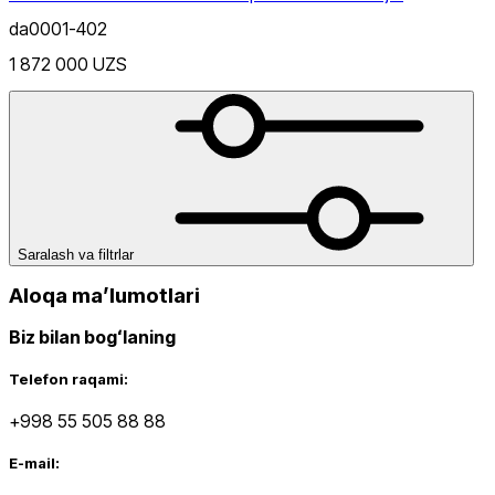
da0001-402
Moviy
1 872 000 UZS
Saralash va filtrlar
Aloqa maʼlumotlari
Biz bilan bogʻlaning
Telefon raqami:
+998 55 505 88 88
E-mail: