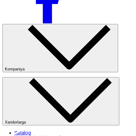
Kompaniya
Kompaniya haqida
Bizning do‘konlarimiz
Ommaviy oferta
Xaridorlarga
Katalog