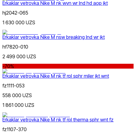
Erkaklar vetrovka Nike M nk wvn wr lnd hd aop jkt
hj2042-065
1 630 000 UZS
Siyohrang
Ommabop
Doʻkonlarda mavjud
Erkaklar vetrovka Nike M nsw breaking lnd wr jkt
hf7820-010
2 499 000 UZS
-70%
Erkaklar vetrovka Nike M nk tf rpl sphr miler jkt wnt
Jigarrang
fz1111-053
558 000 UZS
1 861 000 UZS
Erkaklar vetrovka Nike M nk tf rpl therma sphr wnt fz
Qora
fz1107-370
Nike Tashkent Amir Temur