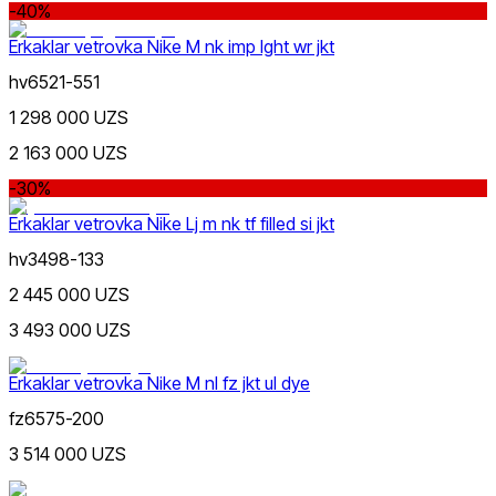
-40%
Qizil
Chegirma
dan
Erkaklar vetrovka Nike M nk imp lght wr jkt
gacha
hv6521-551
1 298 000 UZS
2 163 000 UZS
-30%
Yashil
Erkaklar vetrovka Nike Lj m nk tf filled si jkt
dan
gacha
hv3498-133
2 445 000 UZS
3 493 000 UZS
Erkaklar vetrovka Nike M nl fz jkt ul dye
Sariq
Yangi mahsulotlar
fz6575-200
3 514 000 UZS