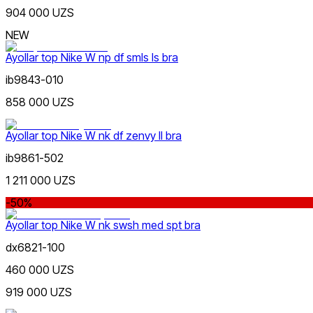
dan
904 000 UZS
gacha
NEW
Ayollar top Nike W np df smls ls bra
ib9843-010
858 000 UZS
Yashil
dan
Ayollar top Nike W nk df zenvy ll bra
gacha
ib9861-502
1 211 000 UZS
-50%
Ayollar top Nike W nk swsh med spt bra
Sariq
Yangi mahsulotlar
dx6821-100
460 000 UZS
919 000 UZS