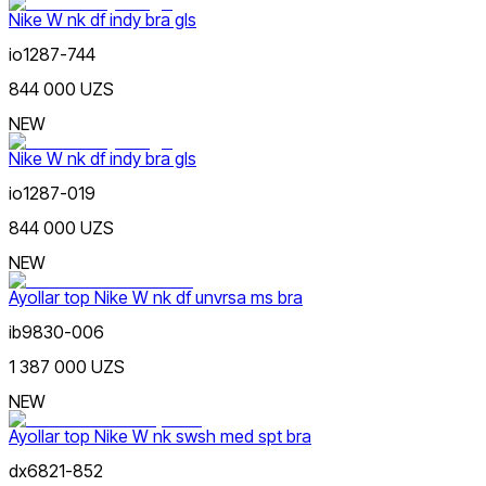
Nike W nk df indy bra gls
io1287-744
844 000 UZS
Lifestyle
xs
s
la-b
ma-b
sa-c
m
l
xl
Rang
NEW
Nike W nk df indy bra gls
io1287-019
844 000 UZS
NEW
Sport
Narx
Ayollar top Nike W nk df unvrsa ms bra
ib9830-006
1 387 000 UZS
NEW
Ayollar top Nike W nk swsh med spt bra
dx6821-852
Qizil
Chegirma