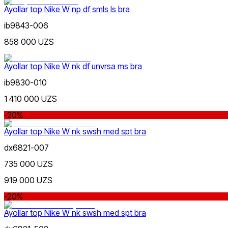
Ayollar top Nike W np df smls ls bra
ib9843-006
Siyohrang
Ommabop
Doʻkonlarda mavjud
858 000 UZS
Ayollar top Nike W nk df unvrsa ms bra
ib9830-010
1 410 000 UZS
-20%
Jigarrang
Ayollar top Nike W nk swsh med spt bra
dx6821-007
735 000 UZS
919 000 UZS
-20%
Qora
Ayollar top Nike W nk swsh med spt bra
Nike Tashkent Amir Temur