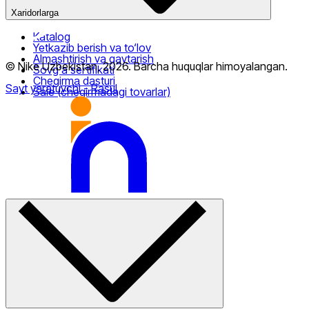
Xaridorlarga
Katalog
Yetkazib berish va to‘lov
Almashtirish va qaytarish
© Nike Uzbekistan,
2026
.
Barcha huquqlar himoyalangan
.
Sovg‘a sertifikati
Chegirma dasturi
Sayt yaratuvchi
- Rasul
Sale (chegirmadagi tovarlar)