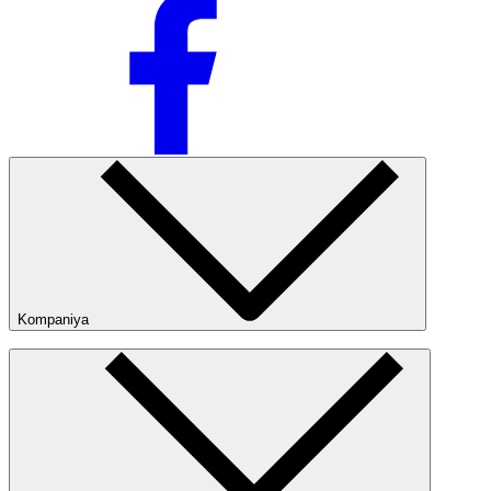
Kompaniya
Kompaniya haqida
Bizning do‘konlarimiz
Ommaviy oferta