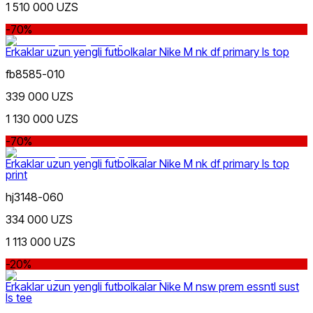
1 510 000 UZS
Qizil
Chegirma
dan
-70%
gacha
Erkaklar uzun yengli futbolkalar Nike M nk df primary ls top
fb8585-010
339 000 UZS
1 130 000 UZS
Koʻk
-70%
dan
gacha
Erkaklar uzun yengli futbolkalar Nike M nk df primary ls top
print
hj3148-060
334 000 UZS
1 113 000 UZS
Qora
Yangi mahsulotlar
-20%
Erkaklar uzun yengli futbolkalar Nike M nsw prem essntl sust
ls tee