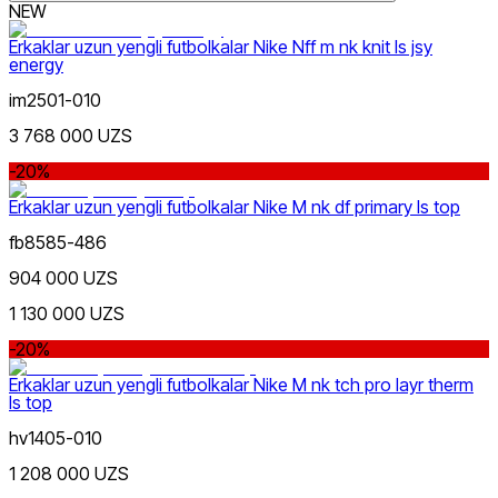
NEW
Erkaklar uzun yengli futbolkalar Nike Nff m nk knit ls jsy
energy
im2501-010
Lifestyle
s
m
l
xl
xxl
Rang
3 768 000 UZS
-20%
Erkaklar uzun yengli futbolkalar Nike M nk df primary ls top
fb8585-486
904 000 UZS
1 130 000 UZS
Sport
Narx
-20%
Erkaklar uzun yengli futbolkalar Nike M nk tch pro layr therm
ls top
hv1405-010
1 208 000 UZS