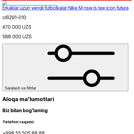
Erkaklar uzun yengli futbolkalar Nike M nsw ls tee icon futura
ci6291-010
470 000 UZS
588 000 UZS
Nike Tashkent City Mall
Saralash va filtrlar
Aloqa maʼlumotlari
Faqat onlayn (yetkazib berish)
Biz bilan bogʻlaning
Telefon raqami:
+998 55 505 88 88