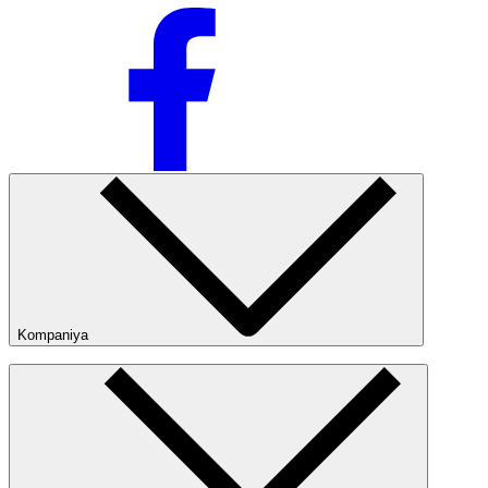
Ommabop
Doʻkonlarda mavjud
Kompaniya
Kompaniya haqida
Bizning do‘konlarimiz
Ommaviy oferta
Nike Tashkent City Mall