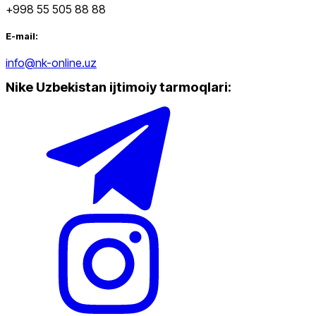
+998 55 505 88 88
Oq
Chegirma
dan
gacha
E-mail:
info@nk-online.uz
Nike Uzbekistan ijtimoiy tarmoqlari
:
dan
gacha
Yangi mahsulotlar