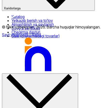
Xaridorlarga
Katalog
Yetkazib berish va to‘lov
Almashtirish va qaytarish
© Nike Uzbekistan,
2026
.
Barcha huquqlar himoyalangan
.
Sovg‘a sertifikati
Chegirma dasturi
Sayt yaratuvchi
- Rasul
Sale (chegirmadagi tovarlar)
Faqat onlayn (yetkazib berish)