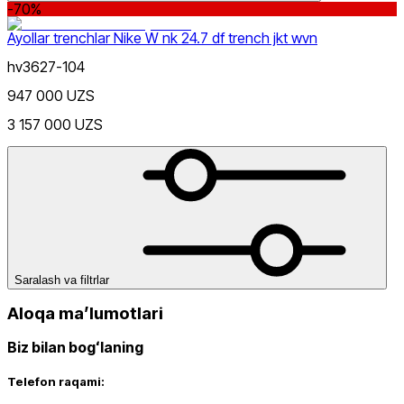
-70%
Ayollar trenchlar Nike W nk 24.7 df trench jkt wvn
hv3627-104
947 000 UZS
Sport
xs
s
Rang
3 157 000 UZS
Narx
Saralash va filtrlar
Aloqa maʼlumotlari
Biz bilan bogʻlaning
Telefon raqami: