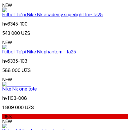
Doʻkonlarda mavjud
NEW
Futbol To‘pi Nike Nk academy superlight tm- fa25
hv6345-100
543 000 UZS
NEW
Siyohrang
Futbol To‘pi Nike Nk phantom - fa25
hv6335-103
588 000 UZS
NEW
Nike Nk one tote
Pushti
hv1193-008
Nike Tashkent Amir Temur
1 809 000 UZS
-15%
NEW