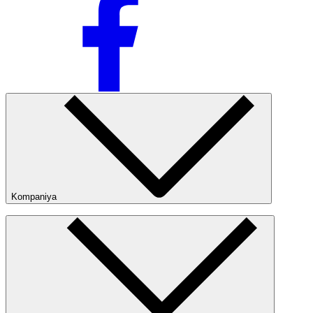
Kompaniya
Kompaniya haqida
Bizning do‘konlarimiz
Ommaviy oferta