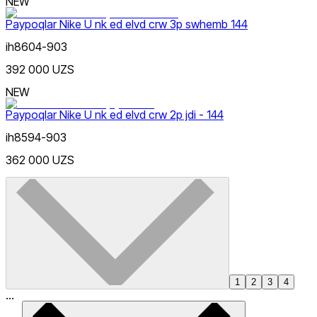
NEW
Paypoqlar Nike U nk ed elvd crw 3p swhemb 144
ih8604-903
392 000 UZS
NEW
Paypoqlar Nike U nk ed elvd crw 2p jdi - 144
ih8594-903
362 000 UZS
1
2
3
4
...