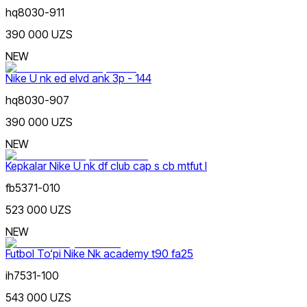
hq8030-911
390 000 UZS
NEW
Koʻk
dan
Nike U nk ed elvd ank 3p - 144
gacha
hq8030-907
390 000 UZS
NEW
Kepkalar Nike U nk df club cap s cb mtfut l
Yashil
Yangi mahsulotlar
fb5371-010
523 000 UZS
NEW
Futbol To‘pi Nike Nk academy t90 fa25
ih7531-100
Olovrang
Ommabop
543 000 UZS