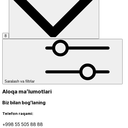
8
Saralash va filtrlar
Aloqa maʼlumotlari
Biz bilan bogʻlaning
Telefon raqami:
+998 55 505 88 88