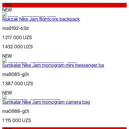
Bej
-15%
NEW
Riukzak Nike Jam flightcore backpack
ma9192-b3d
1 217 000 UZS
1 432 000 UZS
Многоцветный
NEW
Sumkalar Nike Jam monogram mini messenger ba
ma9085-g0t
1 387 000 UZS
NEW
Sumkalar Nike Jam monogram camera bag
ma0988-g0t
1 115 000 UZS