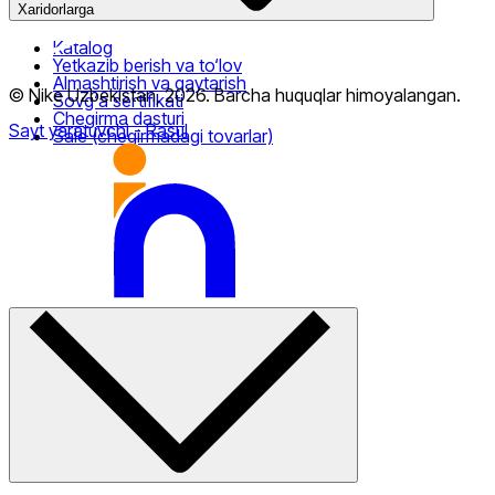
Xaridorlarga
Katalog
Yetkazib berish va to‘lov
Almashtirish va qaytarish
© Nike Uzbekistan,
2026
.
Barcha huquqlar himoyalangan
.
Sovg‘a sertifikati
Chegirma dasturi
Sayt yaratuvchi
- Rasul
Sale (chegirmadagi tovarlar)