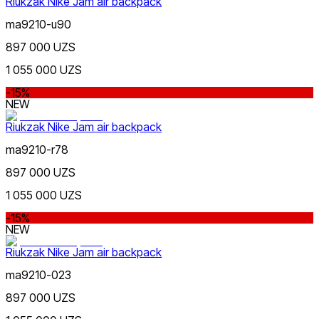
Riukzak Nike Jam air backpack
ma9210-u90
Jigarrang
897 000 UZS
Nike Tashkent City Mall
1 055 000 UZS
-15%
NEW
Riukzak Nike Jam air backpack
ma9210-r78
Qora
Faqat onlayn (yetkazib berish)
897 000 UZS
1 055 000 UZS
-15%
NEW
Riukzak Nike Jam air backpack
Oq
ma9210-023
897 000 UZS