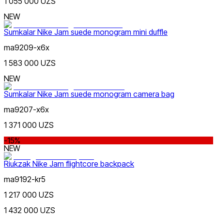
1 055 000 UZS
NEW
Sumkalar Nike Jam suede monogram mini duffle
ma9209-x6x
Kulrang
1 583 000 UZS
NEW
Sumkalar Nike Jam suede monogram camera bag
ma9207-x6x
1 371 000 UZS
Moviy
-15%
NEW
Riukzak Nike Jam flightcore backpack
ma9192-kr5
1 217 000 UZS
1 432 000 UZS