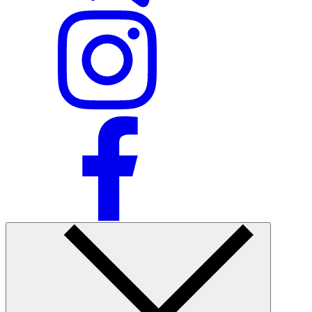
Nike Tashkent City Mall
Faqat onlayn (yetkazib berish)