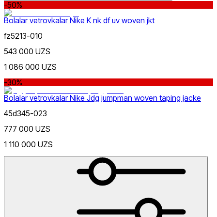
-50%
Bolalar vetrovkalar Nike K nk df uv woven jkt
fz5213-010
543 000 UZS
Narx
1 086 000 UZS
-30%
Bolalar vetrovkalar Nike Jdg jumpman woven taping jacke
45d345-023
777 000 UZS
Qora
Chegirma
1 110 000 UZS
dan
gacha