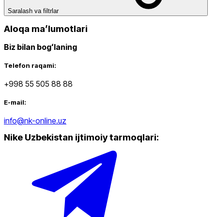
Saralash va filtrlar
dan
gacha
Aloqa maʼlumotlari
Biz bilan bogʻlaning
Telefon raqami:
+998 55 505 88 88
Yangi mahsulotlar
E-mail:
info@nk-online.uz
Nike Uzbekistan ijtimoiy tarmoqlari
:
Ommabop
Doʻkonlarda mavjud