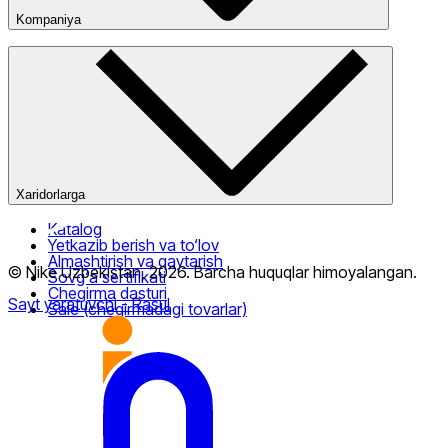
Kompaniya
Kompaniya haqida
Bizning do‘konlarimiz
Ommaviy oferta
Xaridorlarga
Katalog
Yetkazib berish va to‘lov
Almashtirish va qaytarish
© Nike Uzbekistan,
2026
.
Barcha huquqlar himoyalangan
.
Sovg‘a sertifikati
Chegirma dasturi
Sayt yaratuvchi
- Rasul
Sale (chegirmadagi tovarlar)