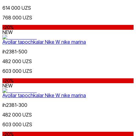
Qizil
Chegirma
614 000 UZS
dan
gacha
768 000 UZS
-20%
NEW
Ayollar tapochkalar Nike W nike marina
ih2381-500
Yashil
482 000 UZS
dan
gacha
603 000 UZS
-20%
NEW
Ayollar tapochkalar Nike W nike marina
ih2381-300
Sariq
Yangi mahsulotlar
482 000 UZS
603 000 UZS
-20%