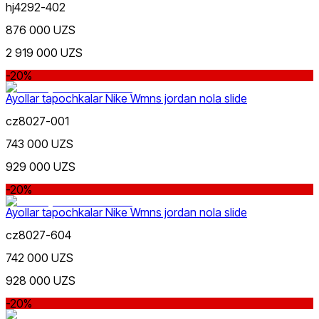
hj4292-402
Moviy
876 000 UZS
2 919 000 UZS
-20%
Ayollar tapochkalar Nike Wmns jordan nola slide
cz8027-001
743 000 UZS
929 000 UZS
-20%
Ayollar tapochkalar Nike Wmns jordan nola slide
cz8027-604
742 000 UZS
928 000 UZS
-20%