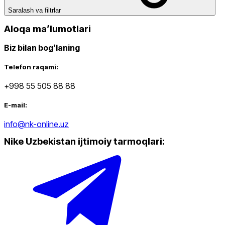
Saralash va filtrlar
Aloqa maʼlumotlari
Biz bilan bogʻlaning
Telefon raqami:
+998 55 505 88 88
E-mail:
info@nk-online.uz
Nike Uzbekistan ijtimoiy tarmoqlari
: