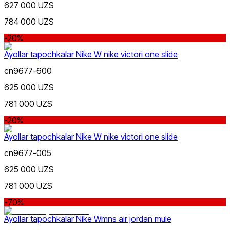
627 000 UZS
784 000 UZS
-20%
Ayollar tapochkalar Nike W nike victori one slide
cn9677-600
Oq
625 000 UZS
Nike Tashkent City Mall
781 000 UZS
-20%
Ayollar tapochkalar Nike W nike victori one slide
cn9677-005
Kulrang
625 000 UZS
Faqat onlayn (yetkazib berish)
781 000 UZS
-70%
Ayollar tapochkalar Nike Wmns air jordan mule