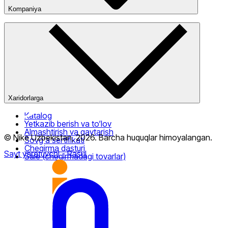
Kompaniya
Kompaniya haqida
Bizning do‘konlarimiz
Ommaviy oferta
Xaridorlarga
Katalog
Yetkazib berish va to‘lov
Almashtirish va qaytarish
© Nike Uzbekistan,
2026
.
Barcha huquqlar himoyalangan
.
Sovg‘a sertifikati
Chegirma dasturi
Sayt yaratuvchi
- Rasul
Sale (chegirmadagi tovarlar)