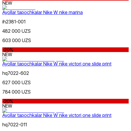
NEW
Ayollar tapochkalar Nike W nike marina
ih2381-001
Siyohrang
Ommabop
Doʻkonlarda mavjud
482 000 UZS
603 000 UZS
-20%
NEW
Ayollar tapochkalar Nike W nike victori one slide print
hq7022-602
Jigarrang
627 000 UZS
784 000 UZS
-20%
NEW
Ayollar tapochkalar Nike W nike victori one slide print
Qora
hq7022-011
Nike Tashkent Amir Temur