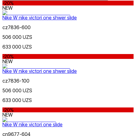
-20%
NEW
Nike W nike victori one shwer slide
cz7836-600
Lifestyle
US 5 | EU 37.5
US 6 | EU 36.5
US 7 |
Rang
506 000 UZS
EU 38
US 8 | EU 39
US 9 | EU 40.5
633 000 UZS
-20%
NEW
Nike W nike victori one shwer slide
cz7836-100
Swimming
Narx
506 000 UZS
633 000 UZS
-20%
NEW
Nike W nike victori one slide
cn9677-604