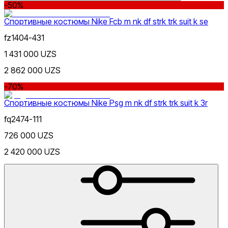
-50%
Спортивные костюмы Nike Fcb m nk df strk trk suit k se
fz1404-431
1 431 000 UZS
Lifestyle
s
m
l
Rang
2 862 000 UZS
-70%
Спортивные костюмы Nike Psg m nk df strk trk suit k 3r
fq2474-111
726 000 UZS
Narx
2 420 000 UZS