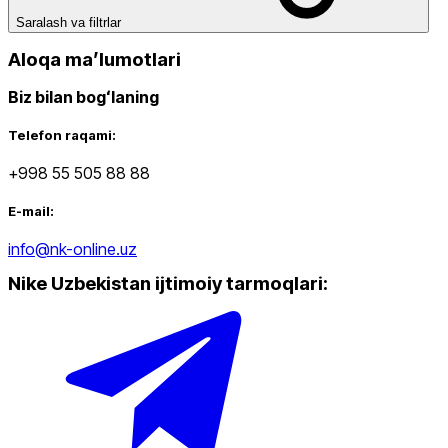
Koʻk
Chegirma
Saralash va filtrlar
dan
gacha
Aloqa maʼlumotlari
Biz bilan bogʻlaning
Telefon raqami:
+998 55 505 88 88
Oq
dan
E-mail:
gacha
info@nk-online.uz
Nike Uzbekistan ijtimoiy tarmoqlari
:
Yangi mahsulotlar