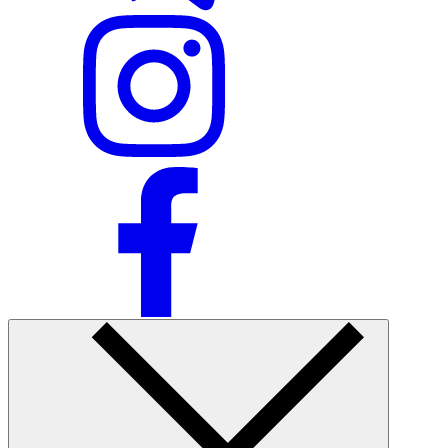
Ommabop
Doʻkonlarda mavjud
Nike Tashkent City Mall