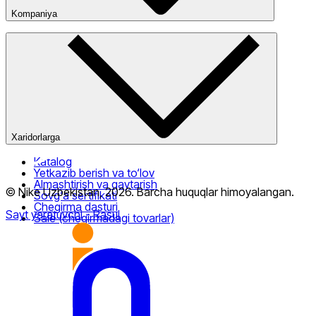
Kompaniya
Kompaniya haqida
Bizning do‘konlarimiz
Ommaviy oferta
Faqat onlayn (yetkazib berish)
Xaridorlarga
Katalog
Yetkazib berish va to‘lov
Almashtirish va qaytarish
© Nike Uzbekistan,
2026
.
Barcha huquqlar himoyalangan
.
Sovg‘a sertifikati
Chegirma dasturi
Sayt yaratuvchi
- Rasul
Sale (chegirmadagi tovarlar)