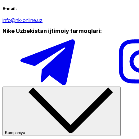
dan
gacha
E-mail:
info@nk-online.uz
Nike Uzbekistan ijtimoiy tarmoqlari
:
Yangi mahsulotlar
Ommabop
Doʻkonlarda mavjud
Kompaniya