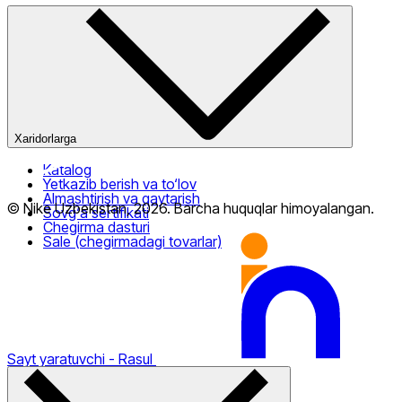
Kompaniya haqida
Bizning do‘konlarimiz
Ommaviy oferta
Xaridorlarga
Katalog
Yetkazib berish va to‘lov
Almashtirish va qaytarish
© Nike Uzbekistan,
2026
.
Barcha huquqlar himoyalangan
.
Sovg‘a sertifikati
Nike Tashkent City Mall
Chegirma dasturi
Sale (chegirmadagi tovarlar)
Sayt yaratuvchi
- Rasul
Faqat onlayn (yetkazib berish)