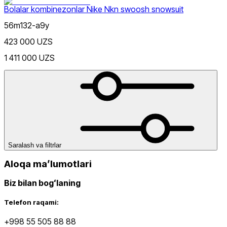
Bolalar kombinezonlar Nike Nkn swoosh snowsuit
56m132-a9y
423 000 UZS
Narx
1 411 000 UZS
Kulrang
Chegirma
dan
Saralash va filtrlar
gacha
Aloqa maʼlumotlari
Biz bilan bogʻlaning
Telefon raqami:
+998 55 505 88 88