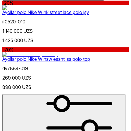
-20%
Ayollar polo Nike W nk street lace polo jsy
if0520-010
1 140 000 UZS
Lifestyle
xs
s
m
l
Rang
1 425 000 UZS
-70%
Ayollar polo Nike W nsw essntl ss polo top
dv7884-019
269 000 UZS
Narx
898 000 UZS