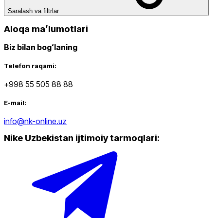
Qora
Chegirma
Saralash va filtrlar
dan
gacha
Aloqa maʼlumotlari
Biz bilan bogʻlaning
Telefon raqami:
+998 55 505 88 88
dan
E-mail:
gacha
info@nk-online.uz
Nike Uzbekistan ijtimoiy tarmoqlari
:
Yangi mahsulotlar