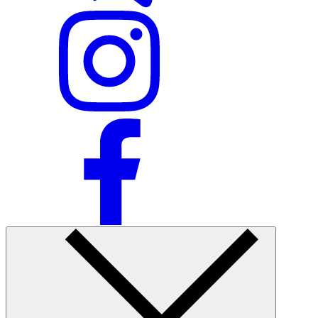
Ommabop
Doʻkonlarda mavjud
Nike Tashkent Amir Temur