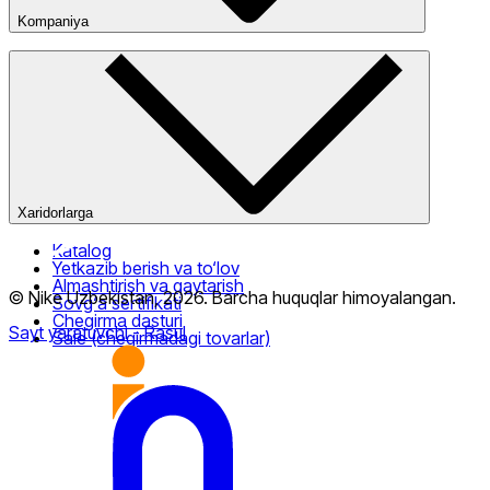
Kompaniya
Kompaniya haqida
Bizning do‘konlarimiz
Ommaviy oferta
Nike Tashkent City Mall
Xaridorlarga
Katalog
Yetkazib berish va to‘lov
Almashtirish va qaytarish
© Nike Uzbekistan,
2026
.
Barcha huquqlar himoyalangan
.
Sovg‘a sertifikati
Chegirma dasturi
Sayt yaratuvchi
- Rasul
Sale (chegirmadagi tovarlar)
Faqat onlayn (yetkazib berish)