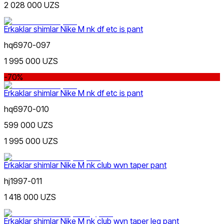
2 028 000 UZS
Erkaklar shimlar Nike M nk df etc is pant
hq6970-097
1 995 000 UZS
Jigarrang
-70%
Nike Tashkent City Mall
Erkaklar shimlar Nike M nk df etc is pant
hq6970-010
599 000 UZS
1 995 000 UZS
Qora
Erkaklar shimlar Nike M nk club wvn taper pant
Faqat onlayn (yetkazib berish)
hj1997-011
1 418 000 UZS
Erkaklar shimlar Nike M nk club wvn taper leg pant