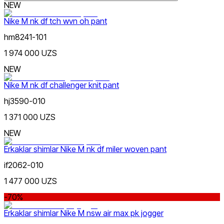
NEW
Nike M nk df tch wvn oh pant
hm8241-101
1 974 000 UZS
Lifestyle
xs
s
m
l
xl
xxl
3xl
32-32
Rang
34-32
34-34
34
36-32
36
38-32
NEW
38
Nike M nk df challenger knit pant
hj3590-010
1 371 000 UZS
NEW
Sport
Narx
Erkaklar shimlar Nike M nk df miler woven pant
if2062-010
1 477 000 UZS
-70%
Erkaklar shimlar Nike M nsw air max pk jogger