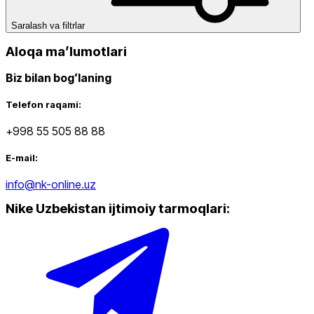
Saralash va filtrlar
Aloqa maʼlumotlari
Biz bilan bogʻlaning
Telefon raqami:
+998 55 505 88 88
E-mail:
info@nk-online.uz
Nike Uzbekistan ijtimoiy tarmoqlari
: