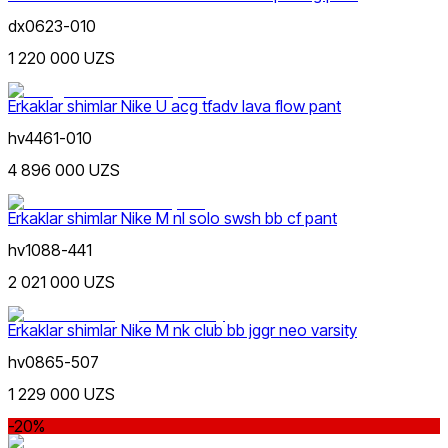
dx0623-010
Oq
1 220 000 UZS
Erkaklar shimlar Nike U acg tfadv lava flow pant
hv4461-010
4 896 000 UZS
Kulrang
Erkaklar shimlar Nike M nl solo swsh bb cf pant
hv1088-441
2 021 000 UZS
Erkaklar shimlar Nike M nk club bb jggr neo varsity
hv0865-507
Moviy
1 229 000 UZS
-20%