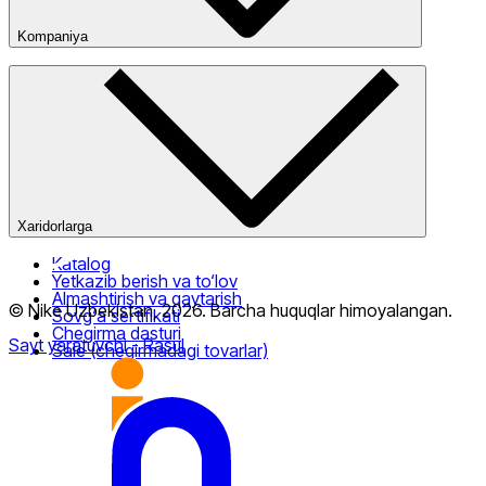
Kompaniya
Kompaniya haqida
Bizning do‘konlarimiz
Ommaviy oferta
Xaridorlarga
Katalog
Yetkazib berish va to‘lov
Almashtirish va qaytarish
© Nike Uzbekistan,
2026
.
Barcha huquqlar himoyalangan
.
Sovg‘a sertifikati
Chegirma dasturi
Sayt yaratuvchi
- Rasul
Sale (chegirmadagi tovarlar)