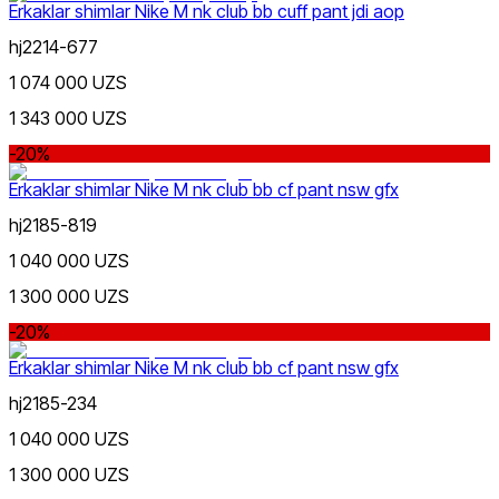
Erkaklar shimlar Nike M nk club bb cuff pant jdi aop
hj2214-677
1 074 000 UZS
Бордовый
1 343 000 UZS
-20%
Erkaklar shimlar Nike M nk club bb cf pant nsw gfx
hj2185-819
1 040 000 UZS
1 300 000 UZS
-20%
Erkaklar shimlar Nike M nk club bb cf pant nsw gfx
hj2185-234
1 040 000 UZS
1 300 000 UZS