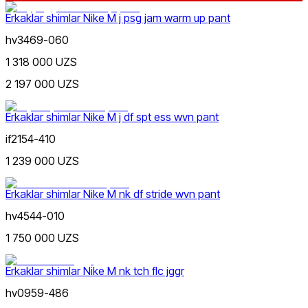
Erkaklar shimlar Nike M j psg jam warm up pant
hv3469-060
Sariq
Ommabop
1 318 000 UZS
Doʻkonlarda mavjud
2 197 000 UZS
Erkaklar shimlar Nike M j df spt ess wvn pant
if2154-410
1 239 000 UZS
Olovrang
Erkaklar shimlar Nike M nk df stride wvn pant
hv4544-010
1 750 000 UZS
Erkaklar shimlar Nike M nk tch flc jggr
Siyohrang
hv0959-486
Nike Tashkent Amir Temur