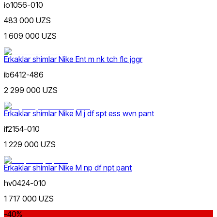
io1056-010
Qizil
Chegirma
dan
483 000 UZS
gacha
1 609 000 UZS
Erkaklar shimlar Nike Ent m nk tch flc jggr
ib6412-486
2 299 000 UZS
Koʻk
dan
gacha
Erkaklar shimlar Nike M j df spt ess wvn pant
if2154-010
1 229 000 UZS
Erkaklar shimlar Nike M np df npt pant
Yashil
Yangi mahsulotlar
hv0424-010
1 717 000 UZS
-40%