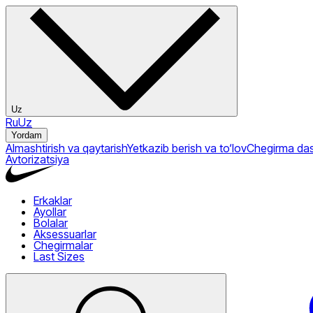
Uz
Ru
Uz
Yordam
Almashtirish va qaytarish
Yetkazib berish va to‘lov
Chegirma das
Avtorizatsiya
Erkaklar
Yangi mahsulotlar
Ayollar
Chegirmalar
Poyabzal
Yangi mahsulotlar
Bolalar
Chegirmalar
Butsalar
Poyabzal
Yangi mahsulotlar
Aksessuarlar
Krossovkalar
Chegirmalar
Tapochkalar
Kiyim
Krossovkalar
Poyabzal
Yangi mahsulotlar
Chegirmalar
Sandallar
Chegirmalar
Tapochkalar
Shimlar
Kiyim
Krossovkalar
Basketbol To‘plari
Erkaklar
Last Sizes
Vetrovkalar
Sandallar
Getrlar
Jiletkalar
Himoya
Sport
Kostyumlari
Shimlar
Kiyim
ushlagichlari
Poyabzal
Erkaklar
Vetrovkalar
Kiyim
Kurtkalar
Kepkalar
Kardiganlar
Losinlar
Yoga Gilamlari
Maykalar
Kurtkalar
Quyoshdan
Ichki
Losinlar
Maykalar
I
kiyimlar
kiyimlar
Shimlar
Himoya Kozirkiylari
Ayollar
Poyabzal
Polo
Ko‘ylaklar
Vetrovkalar
Kiyim
Ko‘ylaklar
Polo
Kombinezonlar
Hamyonlar
Tolstovkalar
Ko‘ylaklar
Tirsak
Tolstovkalar
Futbolkalar
Kurtkalar
Losinlar
Toplar
Uzun
Trench
Bolala
yengli futbolkalar
yengli futbolkalar
to‘plamlari
Himoyalari
Poyabzal
Ayollar
Kiyim
Ichki kiyimlar
Paypoqlar
Shortlar
Shortlar
Odeyallar
Ko‘ylaklar
Yubkalar
Panamalar
Sport
Mashq
kostyumlari
qo‘lqoplari
Bolalar
Poyabzal
Kiyim
Bosh Bog‘ichlar
Tolstovkalar
Futbolkalar
Sochiqlar
Shortlar
Mashq
Yubkalar
Kamarlari
Poyabzal
Bolalar
Ryukzaklar
Kiyim
Skakalkalar
Sport