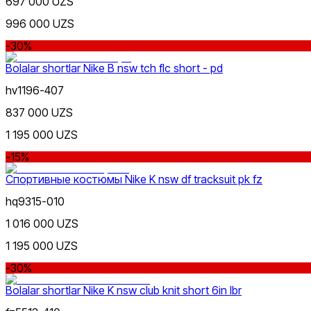
697 000 UZS
996 000 UZS
Sariq
-30%
Bolalar shortlar Nike B nsw tch flc short - pd
hv1196-407
837 000 UZS
1 195 000 UZS
Olovrang
-15%
Nike Tashkent Amir Temur
Спортивные костюмы Nike K nsw df tracksuit pk fz
hq9315-010
1 016 000 UZS
1 195 000 UZS
Siyohrang
-30%
Nike Tashkent City Mall
Bolalar shortlar Nike K nsw club knit short 6in lbr