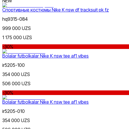
NEW
Спортивные костюмы Nike K nsw df tracksuit pk fz
hq9315-084
Narx
999 000 UZS
1 175 000 UZS
-30%
Bolalar futbolkalar Nike K nsw tee af1 vibes
ir5205-100
Qizil
Chegirma
354 000 UZS
dan
gacha
506 000 UZS
-30%
Bolalar futbolkalar Nike K nsw tee af1 vibes
ir5205-010
354 000 UZS
Koʻk
dan