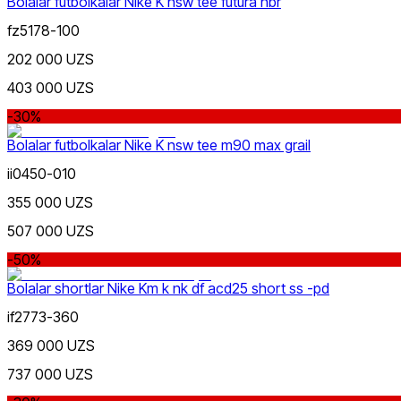
Bolalar futbolkalar Nike K nsw tee futura hbr
fz5178-100
202 000 UZS
403 000 UZS
-30%
Bolalar futbolkalar Nike K nsw tee m90 max grail
Oq
ii0450-010
355 000 UZS
507 000 UZS
-50%
Bolalar shortlar Nike Km k nk df acd25 short ss -pd
Kulrang
if2773-360
369 000 UZS
737 000 UZS