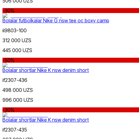
506 000 UZS
gacha
-30%
Bolalar futbolkalar Nike G nsw tee oc boxy camp
ii9803-100
312 000 UZS
Toʻq koʻk
Yangi mahsulotlar
445 000 UZS
-50%
Bolalar shortlar Nike K nsw denim short
if2307-436
498 000 UZS
Yashil
Ommabop
996 000 UZS
Doʻkonlarda mavjud
-30%
Bolalar shortlar Nike K nsw denim short
if2307-435