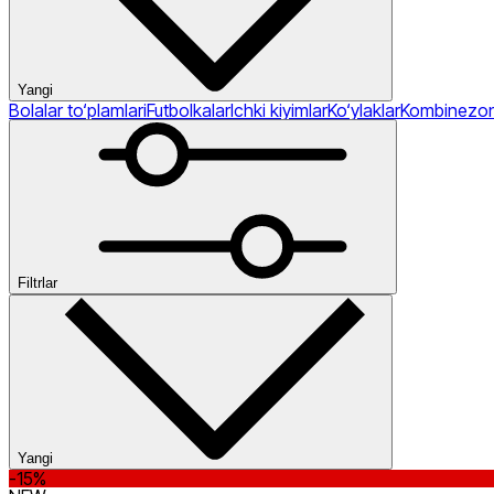
Yangi
Bolalar to‘plamlari
Futbolkalar
Ichki kiyimlar
Ko‘ylaklar
Kombinezon
Yangi
Past narx
Yuqori narx
Ommabop
Kategoriyalar
Oʻlcham
Filtrlar
Bolalar
Bolalar to‘plamlari
Futbolkalar
Ichki
kiyimlar
Ko‘ylaklar
Kombinezonlar
Kurtkalar
Losinlar
Shimlar
Shortl
xs
s
m
l
xl
2-3yr
3t
3m
4
Rang
kostyumlari
Tolstovkalar
Vetrovkalar
Yubkalar
4-5yr
5
5-6yr
6x
6
6-7yr
7
8-10yr
10-12yr
12m
12-13yr
13-
15yr
18m
24m
Yangi
-15%