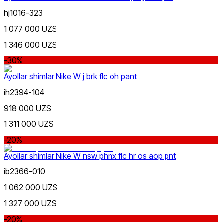
hj1016-323
1 077 000 UZS
1 346 000 UZS
-30%
Ayollar shimlar Nike W j brk flc oh pant
ih2394-104
918 000 UZS
1 311 000 UZS
-20%
Ayollar shimlar Nike W nsw phnx flc hr os aop pnt
ib2366-010
1 062 000 UZS
1 327 000 UZS
-20%