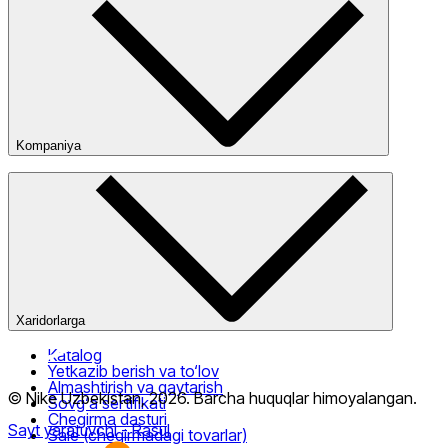
Kompaniya
Kompaniya haqida
Bizning do‘konlarimiz
Ommaviy oferta
Xaridorlarga
Katalog
Yetkazib berish va to‘lov
Almashtirish va qaytarish
© Nike Uzbekistan,
2026
.
Barcha huquqlar himoyalangan
.
Sovg‘a sertifikati
Chegirma dasturi
Sayt yaratuvchi
- Rasul
Sale (chegirmadagi tovarlar)