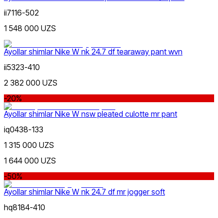
Qizil
Chegirma
ii7116-502
dan
gacha
1 548 000 UZS
Ayollar shimlar Nike W nk 24.7 df tearaway pant wvn
ii5323-410
2 382 000 UZS
Koʻk
-20%
dan
gacha
Ayollar shimlar Nike W nsw pleated culotte mr pant
iq0438-133
1 315 000 UZS
1 644 000 UZS
Yashil
-50%
Yangi mahsulotlar
Ayollar shimlar Nike W nk 24.7 df mr jogger soft
hq8184-410