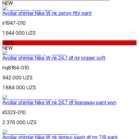
NEW
Ayollar shimlar Nike W nk zenvy fthr pant
ir1947-010
1 944 000 UZS
Lifestyle
xs
s
m
l
xl
xxl
Rang
-50%
NEW
Ayollar shimlar Nike W nk 24.7 df mr jogger soft
hq8184-010
942 000 UZS
1 884 000 UZS
Sport
Narx
Ayollar shimlar Nike W nk 24.7 df tearaway pant wvn
ii5323-010
2 376 000 UZS
Ayollar shimlar Nike W nk tempo swsh df mr 7/8 pant