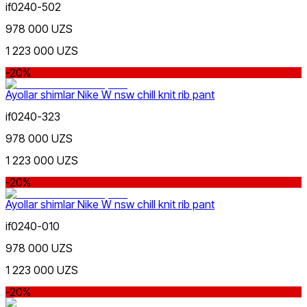
if0240-502
978 000 UZS
1 223 000 UZS
-20%
Ayollar shimlar Nike W nsw chill knit rib pant
Jigarrang
if0240-323
Nike Tashkent City Mall
978 000 UZS
1 223 000 UZS
-20%
Ayollar shimlar Nike W nsw chill knit rib pant
Qora
if0240-010
Faqat onlayn (yetkazib berish)
978 000 UZS
1 223 000 UZS
-20%