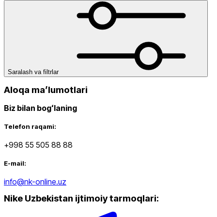
Saralash va filtrlar
Aloqa maʼlumotlari
Biz bilan bogʻlaning
Telefon raqami:
+998 55 505 88 88
E-mail:
info@nk-online.uz
Nike Uzbekistan ijtimoiy tarmoqlari
: