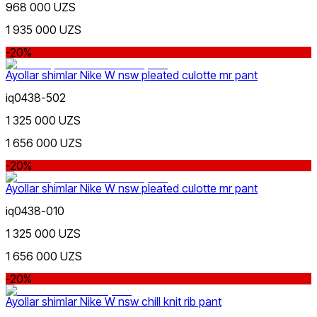
968 000 UZS
1 935 000 UZS
-20%
Sariq
Ommabop
Doʻkonlarda mavjud
Ayollar shimlar Nike W nsw pleated culotte mr pant
iq0438-502
1 325 000 UZS
1 656 000 UZS
-20%
Olovrang
Ayollar shimlar Nike W nsw pleated culotte mr pant
iq0438-010
1 325 000 UZS
1 656 000 UZS
-20%
Siyohrang
Ayollar shimlar Nike W nsw chill knit rib pant
Nike Tashkent Amir Temur