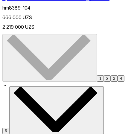
hm8389-104
666 000 UZS
2 219 000 UZS
1
2
3
4
...
6