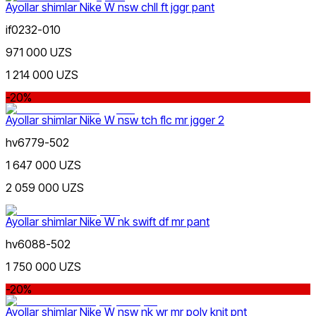
Ayollar shimlar Nike W nsw chll ft jggr pant
Oq
if0232-010
971 000 UZS
1 214 000 UZS
-20%
Ayollar shimlar Nike W nsw tch flc mr jgger 2
hv6779-502
Kulrang
1 647 000 UZS
2 059 000 UZS
Ayollar shimlar Nike W nk swift df mr pant
hv6088-502
1 750 000 UZS
Moviy
-20%
Ayollar shimlar Nike W nsw nk wr mr poly knit pnt