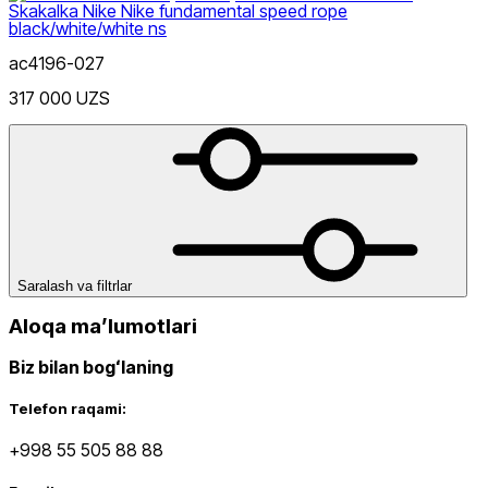
Bandajlari
Sumkalar
Telefon Sumkalari
Tirsak Himoyalari
Yoga Gil
Skakalka Nike Nike fundamental speed rope
black/white/white ns
ac4196-027
317 000 UZS
Narx
Saralash va filtrlar
Qora
Chegirma
dan
Aloqa maʼlumotlari
gacha
Biz bilan bogʻlaning
Telefon raqami:
+998 55 505 88 88