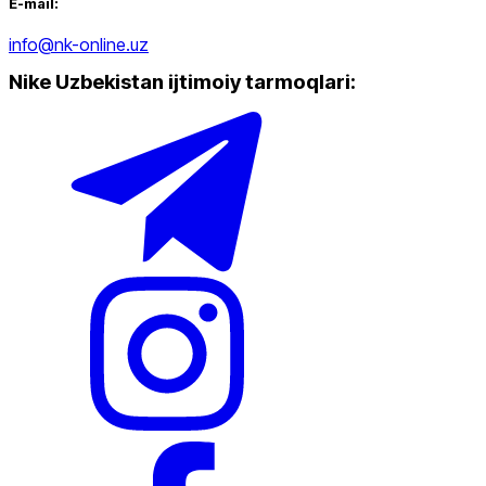
E-mail:
dan
gacha
info@nk-online.uz
Nike Uzbekistan ijtimoiy tarmoqlari
:
Yangi mahsulotlar
Ommabop
Doʻkonlarda mavjud