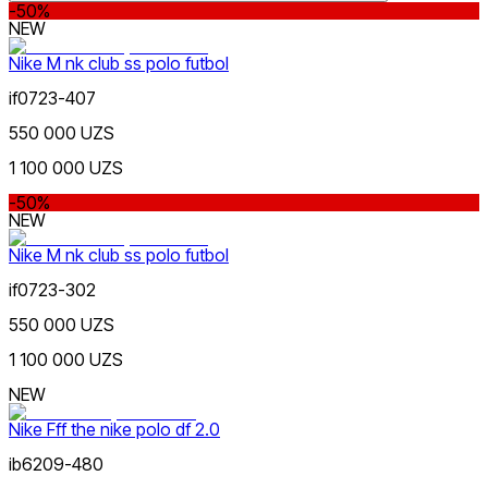
-50%
NEW
Nike M nk club ss polo futbol
if0723-407
Lifestyle
s
m
l
xl
Rang
550 000 UZS
1 100 000 UZS
-50%
NEW
Nike M nk club ss polo futbol
if0723-302
Sport
Narx
550 000 UZS
1 100 000 UZS
NEW
Nike Fff the nike polo df 2.0
ib6209-480