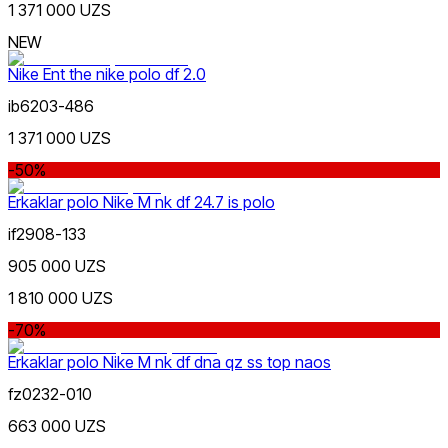
1 371 000 UZS
Koʻk
Chegirma
dan
NEW
gacha
Nike Ent the nike polo df 2.0
ib6203-486
1 371 000 UZS
-50%
Yashil
Erkaklar polo Nike M nk df 24.7 is polo
dan
gacha
if2908-133
905 000 UZS
1 810 000 UZS
-70%
Sariq
Erkaklar polo Nike M nk df dna qz ss top naos
Yangi mahsulotlar
fz0232-010
663 000 UZS