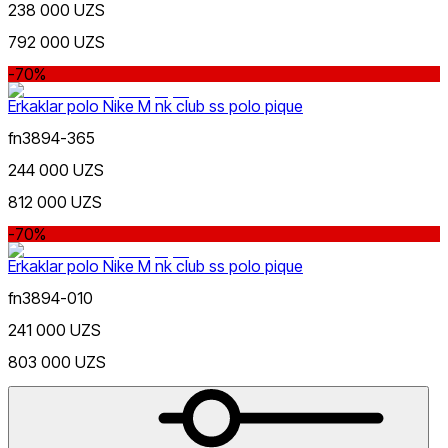
238 000 UZS
792 000 UZS
-70%
Erkaklar polo Nike M nk club ss polo pique
fn3894-365
244 000 UZS
Nike Tashkent City Mall
812 000 UZS
-70%
Erkaklar polo Nike M nk club ss polo pique
fn3894-010
241 000 UZS
Faqat onlayn (yetkazib berish)
803 000 UZS