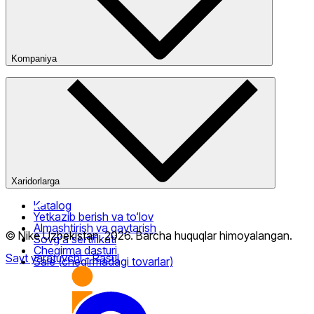
Kompaniya
Kompaniya haqida
Bizning do‘konlarimiz
Ommaviy oferta
Xaridorlarga
Katalog
Yetkazib berish va to‘lov
Almashtirish va qaytarish
© Nike Uzbekistan,
2026
.
Barcha huquqlar himoyalangan
.
Sovg‘a sertifikati
Chegirma dasturi
Sayt yaratuvchi
- Rasul
Sale (chegirmadagi tovarlar)