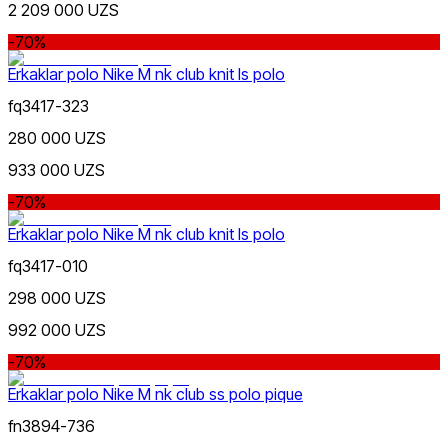
2 209 000 UZS
-70%
Erkaklar polo Nike M nk club knit ls polo
Qora
Ommabop
Doʻkonlarda mavjud
fq3417-323
280 000 UZS
933 000 UZS
-70%
Erkaklar polo Nike M nk club knit ls polo
Oq
fq3417-010
298 000 UZS
992 000 UZS
-70%
Erkaklar polo Nike M nk club ss polo pique
Moviy
fn3894-736
Nike Tashkent Amir Temur