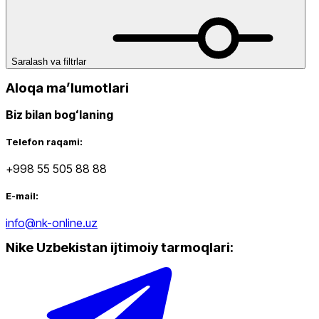
Saralash va filtrlar
Aloqa maʼlumotlari
Biz bilan bogʻlaning
Telefon raqami:
+998 55 505 88 88
E-mail:
info@nk-online.uz
Nike Uzbekistan ijtimoiy tarmoqlari
: