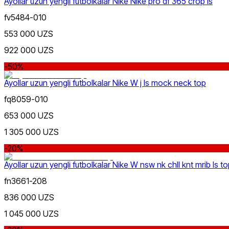
Ayollar uzun yengli futbolkalar Nike Nike pro df 365 crop ls
fv5484-010
553 000 UZS
922 000 UZS
-50%
Ayollar uzun yengli futbolkalar Nike W j ls mock neck top
fq8059-010
653 000 UZS
1 305 000 UZS
-20%
Ayollar uzun yengli futbolkalar Nike W nsw nk chll knt mrib ls t
fn3661-208
836 000 UZS
1 045 000 UZS