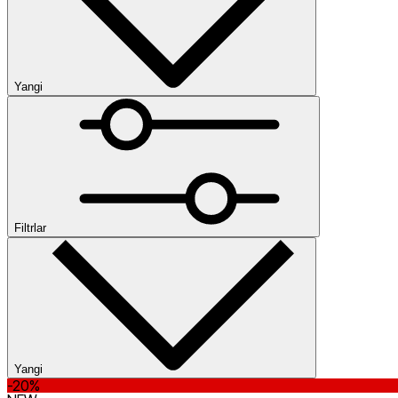
Yangi
Yangi
Past narx
Yuqori narx
Ommabop
Kategoriyalar
Kolleksiya
Filtrlar
Ayollar kiyimi
Uzun yengli futbolkalar
Shimlar
Vetrovkalar
Kardiganlar
Kurtkalar
L
kiyimlar
Ko‘ylaklar
Polo
Ko‘ylaklar
Tolstovkalar
Toplar
Trenchlar
Fut
Oʻlcham
Yangi
-20%