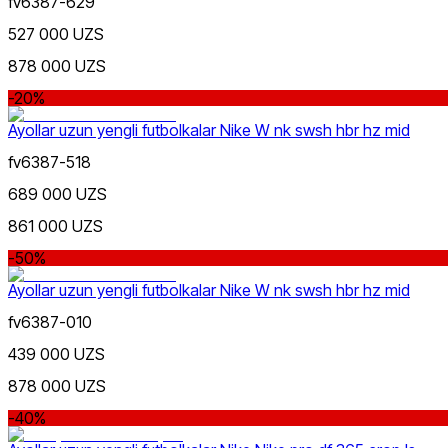
fv6387-629
527 000 UZS
878 000 UZS
-20%
Kulrang
Ayollar uzun yengli futbolkalar Nike W nk swsh hbr hz mid
Nike Tashkent City Mall
fv6387-518
689 000 UZS
861 000 UZS
-50%
Ayollar uzun yengli futbolkalar Nike W nk swsh hbr hz mid
Faqat onlayn (yetkazib berish)
fv6387-010
439 000 UZS
878 000 UZS
-40%