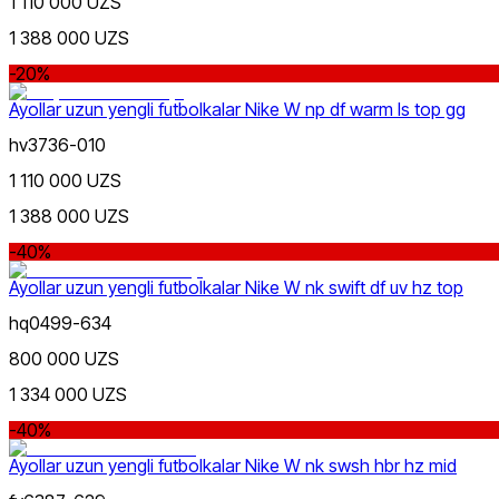
1 110 000 UZS
1 388 000 UZS
Siyohrang
Ommabop
-20%
Doʻkonlarda mavjud
Ayollar uzun yengli futbolkalar Nike W np df warm ls top gg
hv3736-010
1 110 000 UZS
1 388 000 UZS
-40%
Jigarrang
Ayollar uzun yengli futbolkalar Nike W nk swift df uv hz top
hq0499-634
800 000 UZS
1 334 000 UZS
-40%
Qora
Ayollar uzun yengli futbolkalar Nike W nk swsh hbr hz mid
Nike Tashkent Amir Temur