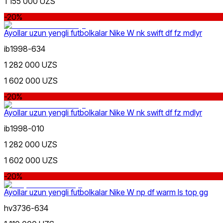
1 155 000 UZS
dan
gacha
-20%
Ayollar uzun yengli futbolkalar Nike W nk swift df fz mdlyr
ib1998-634
1 282 000 UZS
1 602 000 UZS
Koʻk
dan
-20%
gacha
Ayollar uzun yengli futbolkalar Nike W nk swift df fz mdlyr
ib1998-010
1 282 000 UZS
1 602 000 UZS
Yashil
Yangi mahsulotlar
-20%
Ayollar uzun yengli futbolkalar Nike W np df warm ls top gg
hv3736-634