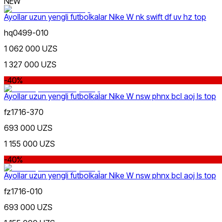
NEW
Ayollar uzun yengli futbolkalar Nike W nk swift df uv hz top
hq0499-010
Lifestyle
xs
s
m
l
xl
Rang
1 062 000 UZS
1 327 000 UZS
-40%
Ayollar uzun yengli futbolkalar Nike W nsw phnx bcl aoj ls top
fz1716-370
693 000 UZS
Sport
Narx
1 155 000 UZS
-40%
Ayollar uzun yengli futbolkalar Nike W nsw phnx bcl aoj ls top
fz1716-010
693 000 UZS
Qizil
Chegirma