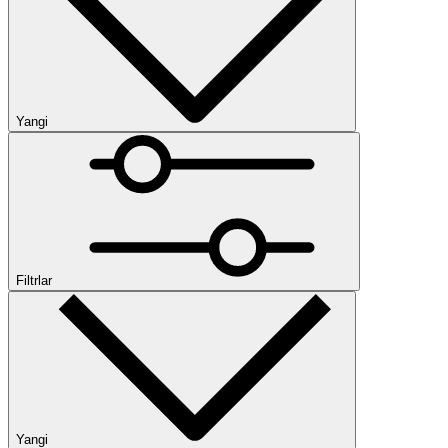
Yangi
Yangi
Past narx
Yuqori narx
Ommabop
Kategoriyalar
Kolleksiya
Filtrlar
Ayollar poyabzalli
Sandallar
Krossovkalar
Tapochkalar
Oʻlcham
Yangi