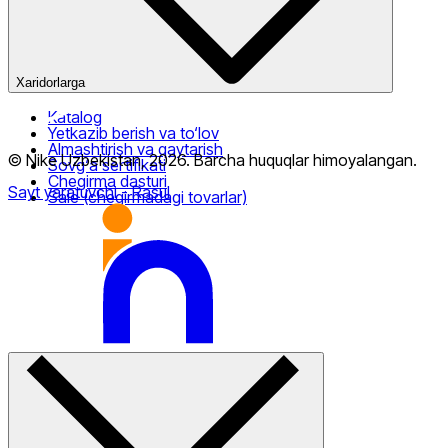
Xaridorlarga
Katalog
Yetkazib berish va to‘lov
Almashtirish va qaytarish
© Nike Uzbekistan,
2026
.
Barcha huquqlar himoyalangan
.
Sovg‘a sertifikati
Chegirma dasturi
Sayt yaratuvchi
- Rasul
Sale (chegirmadagi tovarlar)