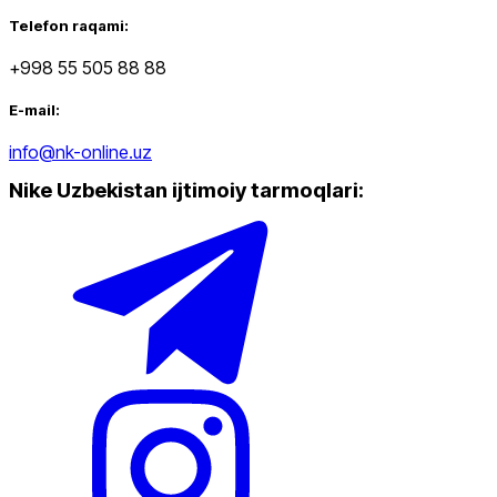
Telefon raqami:
+998 55 505 88 88
Ommabop
E-mail:
Doʻkonlarda mavjud
info@nk-online.uz
Nike Uzbekistan ijtimoiy tarmoqlari
:
Nike Tashkent Amir Temur