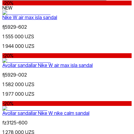
-20%
NEW
Nike W air max isla sandal
fj5929-602
Lifestyle
US 6 | EU 36.5
US 7 | EU 38
US 8 |
Rang
1 555 000 UZS
EU 39
US 9 | EU 40.5
1 944 000 UZS
-20%
Ayollar sandallar Nike W air max isla sandal
fj5929-002
1 582 000 UZS
Swimming
Narx
1 977 000 UZS
-20%
Ayollar sandallar Nike W nike calm sandal
fz3125-600
1 278 000 UZS