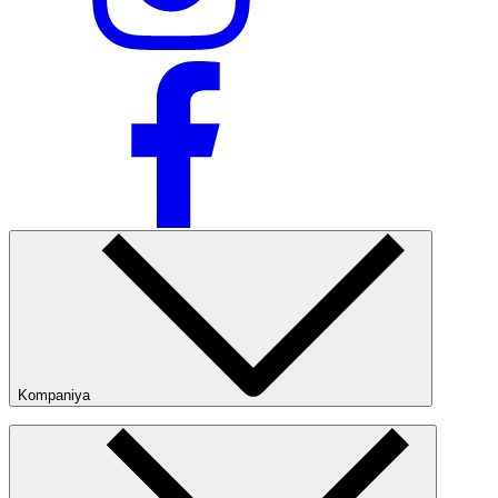
Nike Tashkent City Mall
Faqat onlayn (yetkazib berish)
Kompaniya
Kompaniya haqida
Bizning do‘konlarimiz
Ommaviy oferta