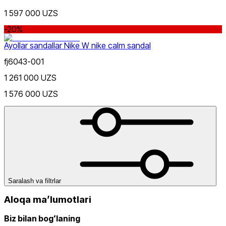
Qizil
Chegirma
1 597 000 UZS
dan
gacha
-20%
Ayollar sandallar Nike W nike calm sandal
fj6043-001
1 261 000 UZS
1 576 000 UZS
Qora
dan
gacha
Kulrang
Saralash va filtrlar
Yangi mahsulotlar
Aloqa maʼlumotlari
Biz bilan bogʻlaning