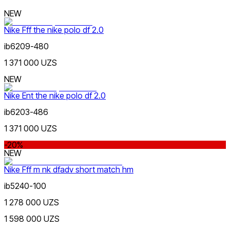
NEW
Nike Fff the nike polo df 2.0
ib6209-480
1 371 000 UZS
NEW
Nike Ent the nike polo df 2.0
ib6203-486
1 371 000 UZS
-20%
NEW
Nike Fff m nk dfadv short match hm
ib5240-100
1 278 000 UZS
1 598 000 UZS