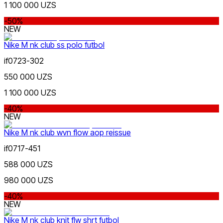
1 100 000 UZS
Oq
-50%
NEW
Nike M nk club ss polo futbol
if0723-302
550 000 UZS
1 100 000 UZS
Kulrang
-40%
NEW
Nike M nk club wvn flow aop reissue
if0717-451
588 000 UZS
980 000 UZS
Moviy
-40%
NEW
Nike M nk club knit flw shrt futbol