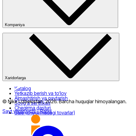
Kompaniya
Kompaniya haqida
Bizning do‘konlarimiz
Ommaviy oferta
Xaridorlarga
Katalog
Yetkazib berish va to‘lov
Almashtirish va qaytarish
© Nike Uzbekistan,
2026
.
Barcha huquqlar himoyalangan
.
Sovg‘a sertifikati
Chegirma dasturi
Sayt yaratuvchi
- Rasul
Sale (chegirmadagi tovarlar)