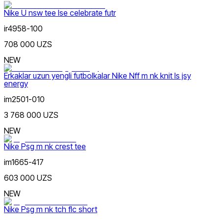
Chegirma
dan
Nike U nsw tee lse celebrate futr
gacha
ir4958-100
708 000 UZS
NEW
Erkaklar uzun yengli futbolkalar Nike Nff m nk knit ls jsy
energy
Koʻk
dan
im2501-010
gacha
3 768 000 UZS
NEW
Nike Psg m nk crest tee
im1665-417
Yashil
Yangi mahsulotlar
603 000 UZS
NEW
Nike Psg m nk tch flc short