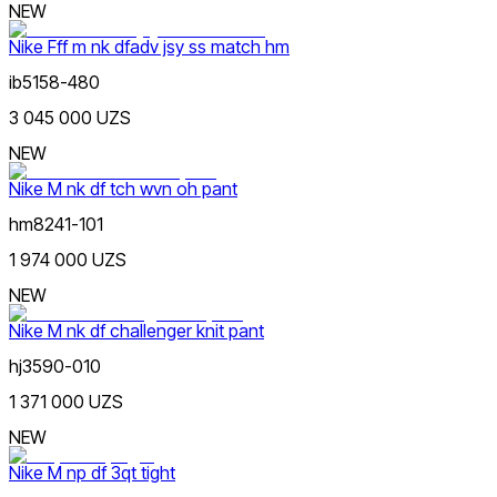
NEW
Nike Fff m nk dfadv jsy ss match hm
ib5158-480
3 045 000 UZS
NEW
Nike M nk df tch wvn oh pant
hm8241-101
1 974 000 UZS
NEW
Nike M nk df challenger knit pant
hj3590-010
1 371 000 UZS
NEW
Nike M np df 3qt tight