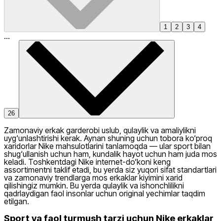
1
2
3
4
...
26
Zamonaviy erkak garderobi uslub, qulaylik va amaliylikni
uyg‘unlashtirishi kerak. Aynan shuning uchun tobora ko‘proq
xaridorlar
Nike
mahsulotlarini tanlamoqda — ular sport bilan
shug‘ullanish uchun ham, kundalik hayot uchun ham juda mos
keladi. Toshkentdagi Nike internet-do‘koni keng
assortimentni taklif etadi, bu yerda siz yuqori sifat standartlari
va zamonaviy trendlarga mos erkaklar kiyimini xarid
qilishingiz mumkin. Bu yerda qulaylik va ishonchlilikni
qadrlaydigan faol insonlar uchun original yechimlar taqdim
etilgan.
Sport va faol turmush tarzi uchun Nike erkaklar