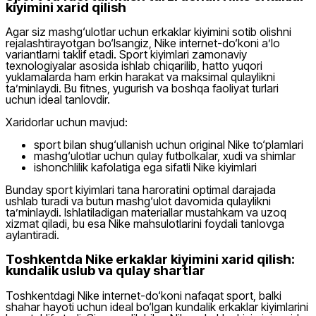
kiyimini xarid qilish
Agar siz mashg‘ulotlar uchun erkaklar kiyimini sotib olishni
rejalashtirayotgan bo‘lsangiz, Nike internet-do‘koni a’lo
variantlarni taklif etadi. Sport kiyimlari zamonaviy
texnologiyalar asosida ishlab chiqarilib, hatto yuqori
yuklamalarda ham erkin harakat va maksimal qulaylikni
ta’minlaydi. Bu fitnes, yugurish va boshqa faoliyat turlari
uchun ideal tanlovdir.
Xaridorlar uchun mavjud:
sport bilan shug‘ullanish uchun original Nike to‘plamlari
mashg‘ulotlar uchun qulay futbolkalar, xudi va shimlar
ishonchlilik kafolatiga ega sifatli Nike kiyimlari
Bunday sport kiyimlari tana haroratini optimal darajada
ushlab turadi va butun mashg‘ulot davomida qulaylikni
ta’minlaydi. Ishlatiladigan materiallar mustahkam va uzoq
xizmat qiladi, bu esa Nike mahsulotlarini foydali tanlovga
aylantiradi.
Toshkentda Nike erkaklar kiyimini xarid qilish:
kundalik uslub va qulay shartlar
Toshkentdagi Nike internet-do‘koni nafaqat sport, balki
shahar hayoti uchun ideal bo‘lgan kundalik erkaklar kiyimlarini