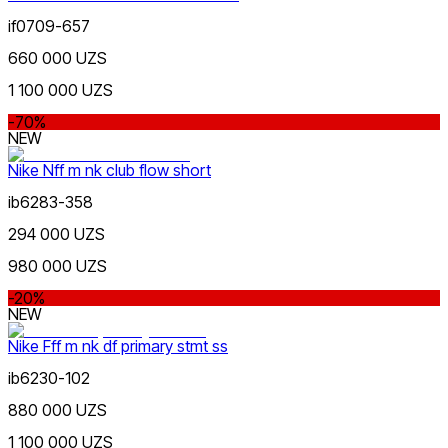
if0709-657
660 000 UZS
Bej
1 100 000 UZS
-70%
NEW
Nike Nff m nk club flow short
ib6283-358
294 000 UZS
Бордовый
980 000 UZS
-20%
NEW
Nike Fff m nk df primary stmt ss
ib6230-102
880 000 UZS
1 100 000 UZS