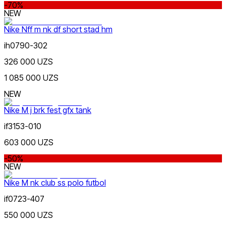
-70%
NEW
Nike Nff m nk df short stad hm
ih0790-302
326 000 UZS
Jigarrang
1 085 000 UZS
Nike Tashkent City Mall
NEW
Nike M j brk fest gfx tank
if3153-010
603 000 UZS
Qora
-50%
Faqat onlayn (yetkazib berish)
NEW
Nike M nk club ss polo futbol
if0723-407
550 000 UZS