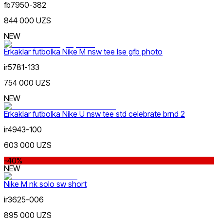
fb7950-382
844 000 UZS
NEW
Erkaklar futbolka Nike M nsw tee lse gfb photo
ir5781-133
754 000 UZS
NEW
Erkaklar futbolka Nike U nsw tee std celebrate brnd 2
ir4943-100
603 000 UZS
-40%
NEW
Nike M nk solo sw short
ir3625-006
895 000 UZS