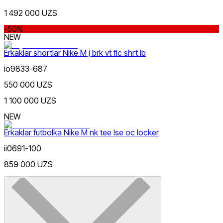
1 492 000 UZS
-50%
NEW
Erkaklar shortlar Nike M j brk vt flc shrt lb
io9833-687
550 000 UZS
1 100 000 UZS
NEW
Erkaklar futbolka Nike M nk tee lse oc locker
ii0691-100
859 000 UZS