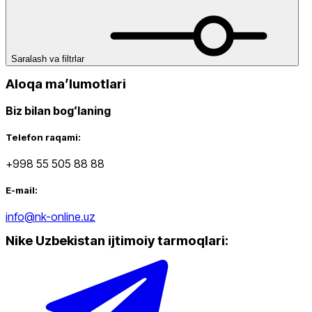
Saralash va filtrlar
Aloqa maʼlumotlari
Biz bilan bogʻlaning
Telefon raqami:
+998 55 505 88 88
E-mail:
info@nk-online.uz
Nike Uzbekistan ijtimoiy tarmoqlari
: