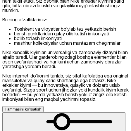
ham taklif etadi. Siz osonlik bilan Nike erkaklar kiyimini xarid
qilib, bitta obrazda uslub va qulaylikni uyg‘unlashtirishingiz
mumkin.
Bizning afzalliklarimiz:
Toshkent va viloyatlar bo‘ylab tez yetkazib berish
berish punktlaridan qulay olib ketish imkoniyati
bo‘lib to‘lash imkoniyati
mashhur kolleksiyalar uchun muntazam chegirmalar
Nike kundalik kiyimlari universalligi va zamonaviy dizayni bilan
ajralib turadi. Ular garderobingizdagi boshqa elementlar bilan
oson uyg‘unlashadi va har kuni uchun zamonaviy obrazlar
yaratishga yordam beradi.
Nike internet-do‘konini tanlab, siz sifat kafolatiga ega original
mahsulotlar va qulay xarid shartlariga ega bo‘lasiz. Nike
erkaklar kiyimi — bu innovatsiya, qulaylik va dolzarb uslub
uyg‘unligi. Sizga sport uchun jihozlar yoki kundalik kiyim kerak
bo‘ladimi — bu yerda yetkazib berish yoki o‘zingiz olib ketish
imkoniyati bilan eng maqbul yechimni topasiz.
Hammasini ko‘rsatish