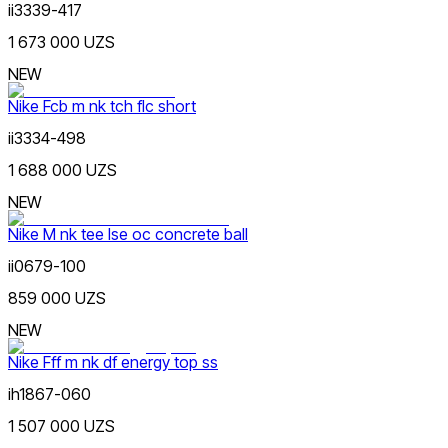
ii3339-417
1 673 000 UZS
Sariq
Ommabop
NEW
Doʻkonlarda mavjud
Nike Fcb m nk tch flc short
ii3334-498
1 688 000 UZS
NEW
Nike M nk tee lse oc concrete ball
Olovrang
ii0679-100
859 000 UZS
NEW
Nike Fff m nk df energy top ss
ih1867-060
Siyohrang
1 507 000 UZS
Nike Tashkent Amir Temur