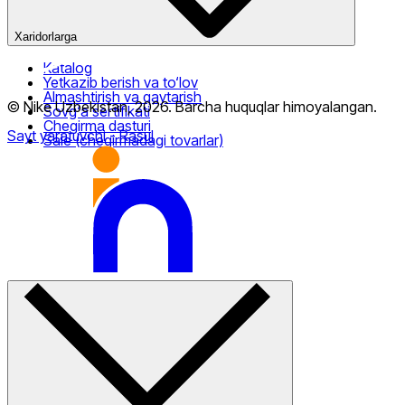
Xaridorlarga
Katalog
Yetkazib berish va to‘lov
Almashtirish va qaytarish
© Nike Uzbekistan,
2026
.
Barcha huquqlar himoyalangan
.
Sovg‘a sertifikati
Chegirma dasturi
Sayt yaratuvchi
- Rasul
Sale (chegirmadagi tovarlar)