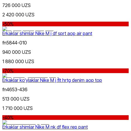
726 000 UZS
2 420 000 UZS
-50%
Erkaklar shimlar Nike M j df sprt aop air pant
fn5844-010
940 000 UZS
1 880 000 UZS
-70%
Erkaklar ko‘ylaklar Nike M j flt hrtg denim aop top
fn4653-436
513 000 UZS
1 710 000 UZS
-40%
Erkaklar shimlar Nike M nk df flex rep pant