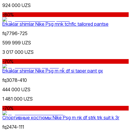
924 000 UZS
-80%
Erkaklar shimlar Nike Psg mnk tchflc tailored pantse
fq7796-725
599 999 UZS
3 017 000 UZS
-70%
Erkaklar shimlar Nike Psg m nk df si taper pant gx
fq3078-410
444 000 UZS
1 481 000 UZS
-70%
Спортивные костюмы Nike Psg m nk df strk trk suit k 3r
fq2474-111