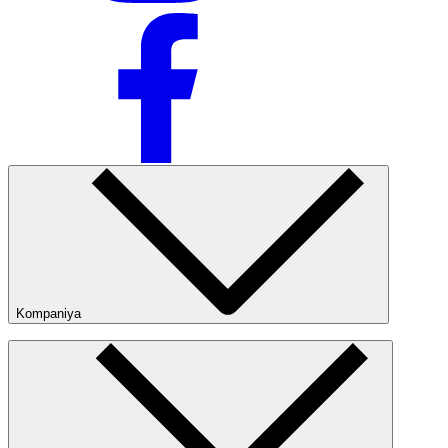
Kompaniya
Kompaniya haqida
Bizning do‘konlarimiz
Ommaviy oferta