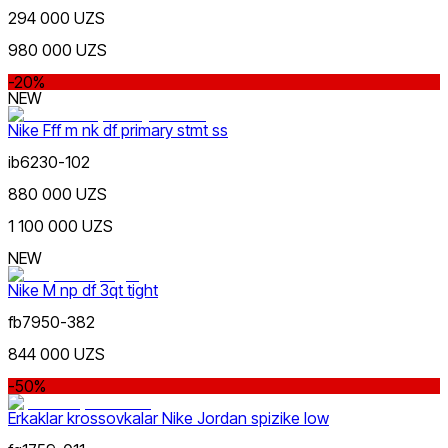
294 000 UZS
980 000 UZS
Swimming
-20%
Qizil
Chegirma
NEW
dan
gacha
Nike Fff m nk df primary stmt ss
ib6230-102
880 000 UZS
1 100 000 UZS
NEW
Koʻk
dan
Nike M np df 3qt tight
gacha
fb7950-382
844 000 UZS
-50%
Erkaklar krossovkalar Nike Jordan spizike low
Yashil
Yangi mahsulotlar