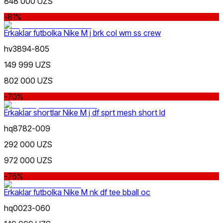
848 000 UZS
Kulrang
-81%
Erkaklar futbolka Nike M j brk col wm ss crew
hv3894-805
149 999 UZS
802 000 UZS
Moviy
-70%
Erkaklar shortlar Nike M j df sprt mesh short ld
hq8782-009
292 000 UZS
972 000 UZS
Bej
-76%
Erkaklar futbolka Nike M nk df tee bball oc
hq0023-060