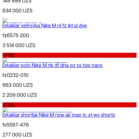
149 999 UZS
634 000 UZS
Многоцветный
Erkaklar vetrovka Nike M nl fz jkt ul dye
fz6575-200
3 514 000 UZS
-70%
Erkaklar polo Nike M nk df dna qz ss top naos
Бордовый
fz0232-010
663 000 UZS
2 209 000 UZS
-70%
Erkaklar shortlar Nike M nsw air max tc st wv shorts
fv5597-476
277 000 UZS