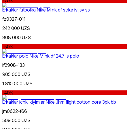
-70%
Erkaklar futbolka Nike M nk df strke iv jsy ss
fz9327-011
242 000 UZS
Qora
808 000 UZS
-50%
Erkaklar polo Nike M nk df 24.7 is polo
if2908-133
905 000 UZS
Oq
1 810 000 UZS
-40%
Erkaklar ichki kiyimlar Nike Jhm flight cotton core 3pk bb
jm0622-f66
509 000 UZS