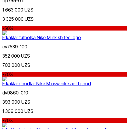
fq1759-011
1 663 000 UZS
3 325 000 UZS
-50%
Erkaklar futbolka Nike M nk sb tee logo
Sariq
Ommabop
cv7539-100
Doʻkonlarda mavjud
352 000 UZS
703 000 UZS
-70%
Erkaklar shortlar Nike M nsw nike air ft short
dv9860-010
Olovrang
393 000 UZS
1 309 000 UZS
-70%