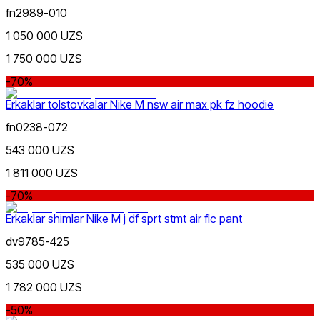
fn2989-010
1 050 000 UZS
1 750 000 UZS
-70%
Erkaklar tolstovkalar Nike M nsw air max pk fz hoodie
fn0238-072
543 000 UZS
1 811 000 UZS
-70%
Erkaklar shimlar Nike M j df sprt stmt air flc pant
dv9785-425
535 000 UZS
1 782 000 UZS
-50%