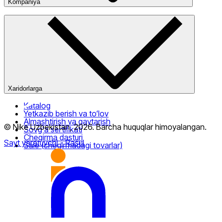
Kompaniya
Kompaniya haqida
Bizning do‘konlarimiz
Ommaviy oferta
Xaridorlarga
Katalog
Yetkazib berish va to‘lov
Almashtirish va qaytarish
© Nike Uzbekistan,
2026
.
Barcha huquqlar himoyalangan
.
Sovg‘a sertifikati
Chegirma dasturi
Sayt yaratuvchi
- Rasul
Sale (chegirmadagi tovarlar)