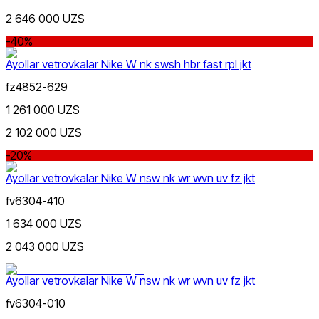
2 646 000 UZS
-40%
Qora
Ommabop
Ayollar vetrovkalar Nike W nk swsh hbr fast rpl jkt
Doʻkonlarda mavjud
fz4852-629
1 261 000 UZS
2 102 000 UZS
-20%
Ayollar vetrovkalar Nike W nsw nk wr wvn uv fz jkt
Oq
fv6304-410
1 634 000 UZS
2 043 000 UZS
Ayollar vetrovkalar Nike W nsw nk wr wvn uv fz jkt
Kulrang
fv6304-010
Nike Tashkent Amir Temur