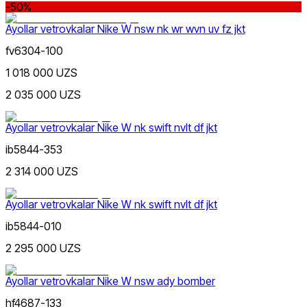
-50%
Qizil
Chegirma
dan
Ayollar vetrovkalar Nike W nsw nk wr wvn uv fz jkt
gacha
fv6304-100
1 018 000 UZS
2 035 000 UZS
Ayollar vetrovkalar Nike W nk swift nvlt df jkt
Yashil
dan
ib5844-353
gacha
2 314 000 UZS
Ayollar vetrovkalar Nike W nk swift nvlt df jkt
ib5844-010
Siyohrang
2 295 000 UZS
Yangi mahsulotlar
Ayollar vetrovkalar Nike W nsw ady bomber
hf4687-133