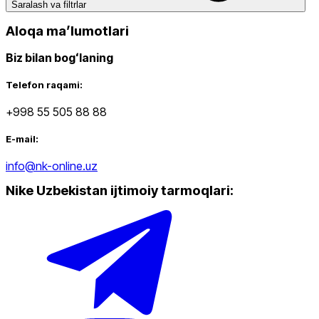
Saralash va filtrlar
Aloqa maʼlumotlari
Biz bilan bogʻlaning
Telefon raqami:
+998 55 505 88 88
E-mail:
info@nk-online.uz
Nike Uzbekistan ijtimoiy tarmoqlari
: