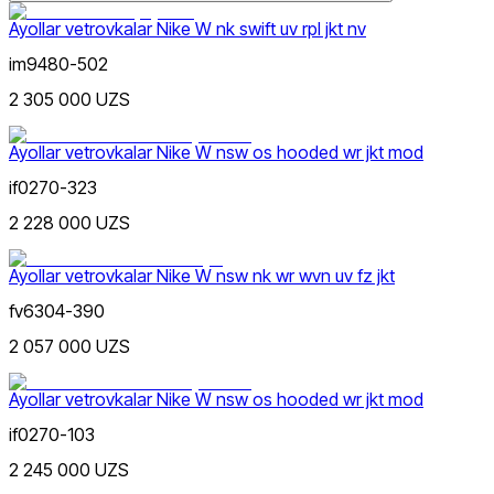
Ayollar vetrovkalar Nike W nk swift uv rpl jkt nv
im9480-502
2 305 000 UZS
Lifestyle
xs
s
m
l
xl
Rang
Ayollar vetrovkalar Nike W nsw os hooded wr jkt mod
if0270-323
2 228 000 UZS
Ayollar vetrovkalar Nike W nsw nk wr wvn uv fz jkt
fv6304-390
Sport
Narx
2 057 000 UZS
Ayollar vetrovkalar Nike W nsw os hooded wr jkt mod
if0270-103
2 245 000 UZS