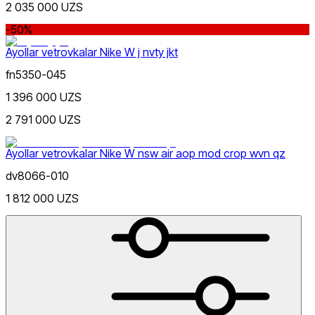
2 035 000 UZS
-50%
Ayollar vetrovkalar Nike W j nvty jkt
fn5350-045
1 396 000 UZS
Moviy
2 791 000 UZS
Nike Tashkent City Mall
Ayollar vetrovkalar Nike W nsw air aop mod crop wvn qz
dv8066-010
1 812 000 UZS
Faqat onlayn (yetkazib berish)