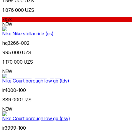
1 595 000 UZS
dan
gacha
1 876 000 UZS
-15%
NEW
Nike Nike stellar ride (gs)
hq3266-002
Sariq
Yangi mahsulotlar
995 000 UZS
1 170 000 UZS
NEW
Nike Court borough low gb (tdv)
ir4000-100
Siyohrang
Ommabop
889 000 UZS
Doʻkonlarda mavjud
NEW
Nike Court borough low gb (psv)
ir3999-100