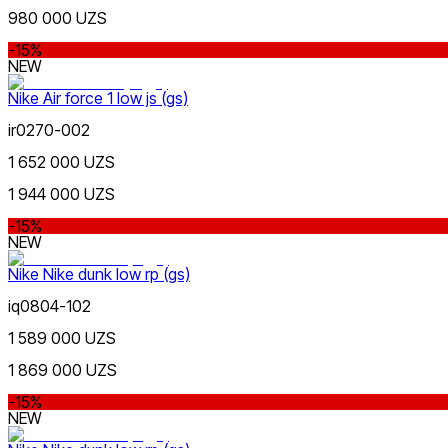
980 000 UZS
-15%
Jigarrang
NEW
Nike Air force 1 low js (gs)
ir0270-002
1 652 000 UZS
1 944 000 UZS
Qora
-15%
NEW
Nike Tashkent Amir Temur
Nike Nike dunk low rp (gs)
iq0804-102
1 589 000 UZS
1 869 000 UZS
Oq
-15%
NEW
Nike Tashkent City Mall