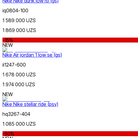
Nike Nike dunk low rp (gs)
iq0804-100
1 589 000 UZS
1 869 000 UZS
Kulrang
-15%
Faqat onlayn (yetkazib berish)
NEW
Nike Air jordan 1 low se (gs)
ii1247-600
1 678 000 UZS
1 974 000 UZS
Moviy
NEW
Nike Nike stellar ride (psv)
hq3267-404
1 085 000 UZS
-50%