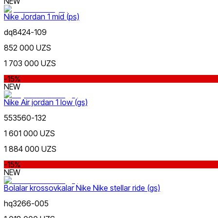
NEW
Nike Jordan 1 mid (ps)
dq8424-109
852 000 UZS
1 703 000 UZS
-15%
NEW
Nike Air jordan 1 low (gs)
553560-132
1 601 000 UZS
1 884 000 UZS
-15%
NEW
Bolalar krossovkalar Nike Nike stellar ride (gs)
hq3266-005