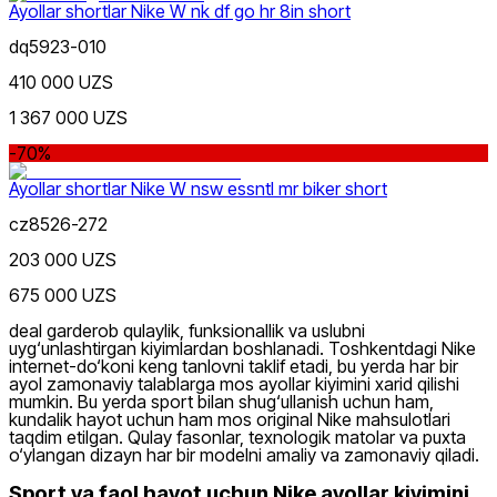
Ayollar shortlar Nike W nk df go hr 8in short
dq5923-010
410 000 UZS
1 367 000 UZS
-70%
Ayollar shortlar Nike W nsw essntl mr biker short
cz8526-272
203 000 UZS
675 000 UZS
deal garderob qulaylik, funksionallik va uslubni
uyg‘unlashtirgan kiyimlardan boshlanadi. Toshkentdagi
Nike
internet-do‘koni keng tanlovni taklif etadi, bu yerda har bir
ayol zamonaviy talablarga mos ayollar kiyimini xarid qilishi
mumkin. Bu yerda sport bilan shug‘ullanish uchun ham,
kundalik hayot uchun ham mos original Nike mahsulotlari
taqdim etilgan. Qulay fasonlar, texnologik matolar va puxta
o‘ylangan dizayn har bir modelni amaliy va zamonaviy qiladi.
Sport va faol hayot uchun Nike ayollar kiyimini