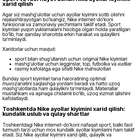
xarid qilish
Agar siz mashg‘ulotlar uchun ayollar kiyimini sotib olishni
rejalashtirayotgan bo‘lsangiz, Nike internet-do‘koni
funksional va zamonaviy yechimlarni taklif etadi. Sport
kiyimlari yuqori yuklamalarni hisobga olgan holda yaratilgan
bo‘lib, har qanday sharoitda erkin harakat va qulaylikni
ta’minlaydi.
Xaridorlar uchun mavjud:
sport bilan shug‘ullanish uchun original Nike kiyimlari
mashg‘ulotlar uchun legginslar, top, futbolka va xudilar
rasmiy kafolatga ega sifatli Nike mahsulotlari
Bunday sport kiyimlari tana haroratining optimal
muvozanatini saqlashga yordam beradi va hatto uzoq
mashg‘ulotlarda ham qulaylikni ta’minlaydi. Materiallar
mustahkam va aşinaga chidamli bo‘lib, uzoq xizmat qilishini
kafolatlaydi.
Toshkentda Nike ayollar kiyimini xarid qilish:
kundalik uslub va qulay shartlar
Toshkentdagi Nike internet-do‘koni nafaqat sport, balki faol
turmush tarzi uchun mos kundalik ayollar kiyimlarini ham taklif
etadi. Siz Nike ayollar kiyimini xarid qilib, qulaylik va