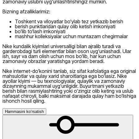
zamonaviy uslubni uyg‘unlashtirishingiz mumkin.
Bizning afzalliklarimiz:
Toshkent va viloyatlar bo‘ylab tez yetkazib berish
berish punktlaridan qulay olib ketish imkoniyati
bo‘lib to‘lash imkoniyati
mashhur kolleksiyalar uchun muntazam chegirmalar
Nike kundalik kiyimlari universalligi bilan ajralib turadi va
garderobdagi turli elementlar bilan oson uyg‘unlashadi. Ular
ish, sayr va dam olish uchun mos bo‘lib, har kun uchun
zamonaviy obrazlar yaratishga yordam beradi.
Nike internet-do‘konini tanlab, siz sifat kafolatiga ega original
mahsulotlar va qulay xarid sharoitlariga ega bo‘lasiz. Nike
ayollar kiyimi — bu texnologiyalar, qulaylik va zamonaviy
dizaynning mukammal uyg‘unligidir. Buyurtmani yetkazib
berish bilan rasmiylashtiring yoki o‘zingiz olib keting va uslub
nafaqat chiroyli, balki maksimal darajada qulay ham bo‘lishiga
ishonch hosil qiling.
Hammasini ko‘rsatish