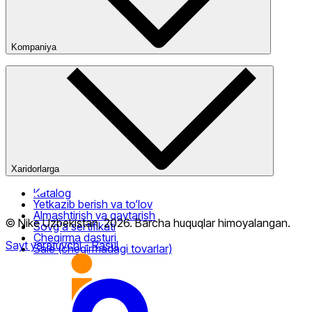
Kompaniya
Kompaniya haqida
Bizning do‘konlarimiz
Ommaviy oferta
Xaridorlarga
Katalog
Yetkazib berish va to‘lov
Almashtirish va qaytarish
© Nike Uzbekistan,
2026
.
Barcha huquqlar himoyalangan
.
Sovg‘a sertifikati
Chegirma dasturi
Sayt yaratuvchi
- Rasul
Sale (chegirmadagi tovarlar)