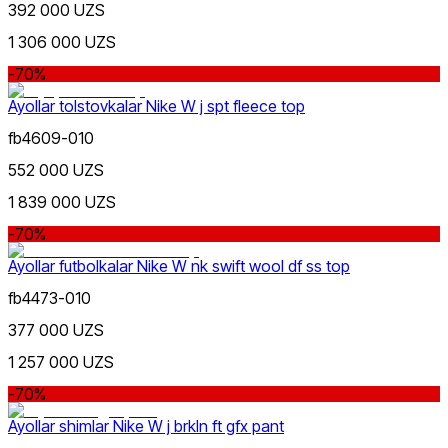
392 000 UZS
1 306 000 UZS
-70%
Ayollar tolstovkalar Nike W j spt fleece top
fb4609-010
552 000 UZS
1 839 000 UZS
-70%
Ayollar futbolkalar Nike W nk swift wool df ss top
fb4473-010
377 000 UZS
1 257 000 UZS
-70%
Ayollar shimlar Nike W j brkln ft gfx pant