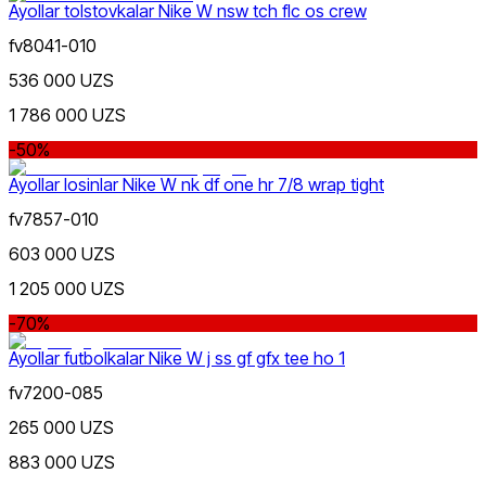
Ayollar tolstovkalar Nike W nsw tch flc os crew
Qora
fv8041-010
536 000 UZS
1 786 000 UZS
-50%
Ayollar losinlar Nike W nk df one hr 7/8 wrap tight
Oq
fv7857-010
603 000 UZS
1 205 000 UZS
-70%
Ayollar futbolkalar Nike W j ss gf gfx tee ho 1
fv7200-085
Kulrang
265 000 UZS
883 000 UZS