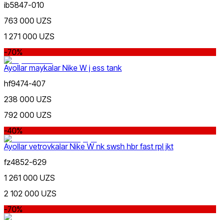
ib5847-010
763 000 UZS
1 271 000 UZS
-70%
Pushti
Ayollar maykalar Nike W j ess tank
Nike Tashkent City Mall
hf9474-407
238 000 UZS
792 000 UZS
-40%
Ayollar vetrovkalar Nike W nk swsh hbr fast rpl jkt
Jigarrang
Faqat onlayn (yetkazib berish)
fz4852-629
1 261 000 UZS
2 102 000 UZS
-70%