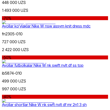
448 000 UZS
1 493 000 UZS
Sariq
Ommabop
-70%
Doʻkonlarda mavjud
Ayollar ko‘ylaklar Nike W nsw assym knit dress mdc
fn2305-010
727 000 UZS
2 422 000 UZS
-50%
Olovrang
Ayollar futbolkalar Nike W nk swift nvlt df ss top
ib5874-010
499 000 UZS
997 000 UZS
-40%
Siyohrang
Ayollar shortlar Nike W nk swft nvlt df mr 2n1 3 sh
Nike Tashkent Amir Temur