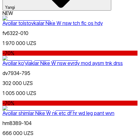
Yangi
NEW
Ayollar tolstovkalar Nike W nsw tch flc os hdy
Lifestyle
xxs
xs
s
la-b
ma-b
sa-c
m
Rang
fv6322-010
l
xl
xxl
1 970 000 UZS
-70%
Ayollar ko‘ylaklar Nike W nsw evrdy mod aysm tnk drss
dv7934-795
302 000 UZS
Sport
Narx
1 005 000 UZS
-70%
Ayollar shimlar Nike W nk etc df hr wd leg pant wvn
hm8389-104
666 000 UZS
Qizil