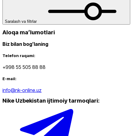
Saralash va filtrlar
Aloqa maʼlumotlari
Biz bilan bogʻlaning
Telefon raqami:
+998 55 505 88 88
E-mail:
info@nk-online.uz
Nike Uzbekistan ijtimoiy tarmoqlari
: