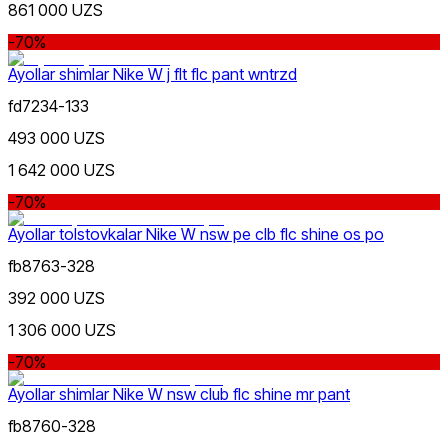
861 000 UZS
-70%
Ayollar shimlar Nike W j flt flc pant wntrzd
fd7234-133
493 000 UZS
1 642 000 UZS
-70%
Ayollar tolstovkalar Nike W nsw pe clb flc shine os po
fb8763-328
392 000 UZS
1 306 000 UZS
-70%
Ayollar shimlar Nike W nsw club flc shine mr pant
fb8760-328