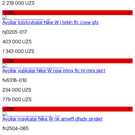
Chegirma
2 219 000 UZS
dan
gacha
-70%
Ayollar tolstovkalar Nike W j brkln flc crew gfx
hj0205-017
403 000 UZS
1 343 000 UZS
Koʻk
dan
-70%
gacha
Ayollar yubkalar Nike W nsw phnx flc hr mini skirt
fv6318-010
234 000 UZS
779 000 UZS
Yashil
Yangi mahsulotlar
-70%
Ayollar maykalar Nike W nk arswft dfadv singlet
fn2504-085