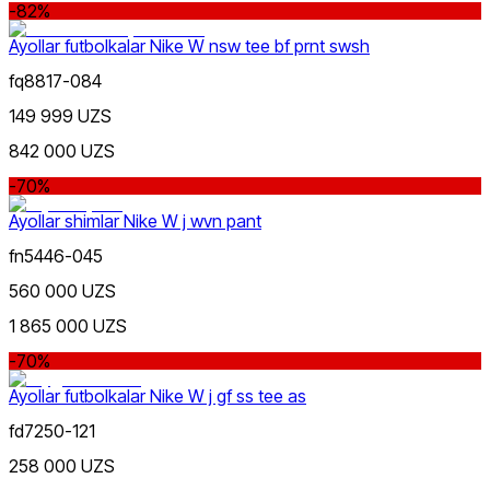
-82%
Ayollar futbolkalar Nike W nsw tee bf prnt swsh
fq8817-084
Moviy
149 999 UZS
842 000 UZS
-70%
Ayollar shimlar Nike W j wvn pant
fn5446-045
Бордовый
560 000 UZS
1 865 000 UZS
-70%
Ayollar futbolkalar Nike W j gf ss tee as
fd7250-121
258 000 UZS