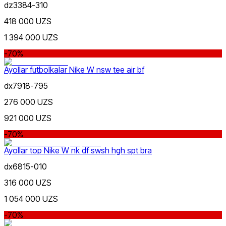
dz3384-310
418 000 UZS
1 394 000 UZS
-70%
Ayollar futbolkalar Nike W nsw tee air bf
dx7918-795
276 000 UZS
921 000 UZS
-70%
Ayollar top Nike W nk df swsh hgh spt bra
dx6815-010
316 000 UZS
1 054 000 UZS
-70%