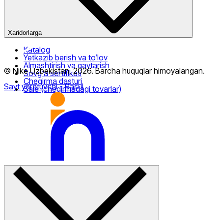
Xaridorlarga
Katalog
Yetkazib berish va to‘lov
Almashtirish va qaytarish
© Nike Uzbekistan,
2026
.
Barcha huquqlar himoyalangan
.
Sovg‘a sertifikati
Chegirma dasturi
Sayt yaratuvchi
- Rasul
Sale (chegirmadagi tovarlar)