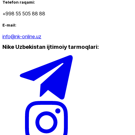
Telefon raqami:
+998 55 505 88 88
Ommabop
E-mail:
Doʻkonlarda mavjud
info@nk-online.uz
Nike Uzbekistan ijtimoiy tarmoqlari
:
Nike Tashkent Amir Temur