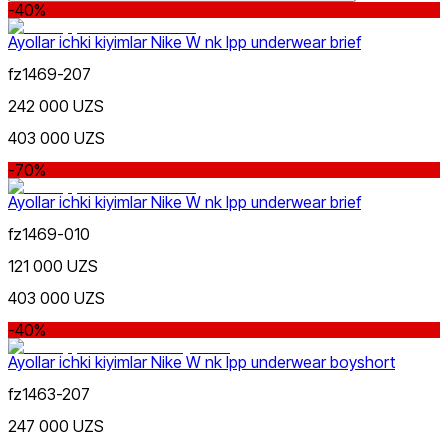
-40%
Ayollar ichki kiyimlar Nike W nk lpp underwear brief
fz1469-207
242 000 UZS
Lifestyle
xs
s
m
l
xl
Rang
403 000 UZS
-70%
Ayollar ichki kiyimlar Nike W nk lpp underwear brief
fz1469-010
121 000 UZS
Sport
Narx
403 000 UZS
-40%
Ayollar ichki kiyimlar Nike W nk lpp underwear boyshort
fz1463-207
247 000 UZS