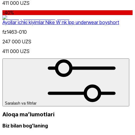
411 000 UZS
Jigarrang
Chegirma
dan
-40%
gacha
Ayollar ichki kiyimlar Nike W nk lpp underwear boyshort
fz1463-010
247 000 UZS
411 000 UZS
Qora
dan
gacha
Saralash va filtrlar
Yangi mahsulotlar
Aloqa maʼlumotlari
Biz bilan bogʻlaning