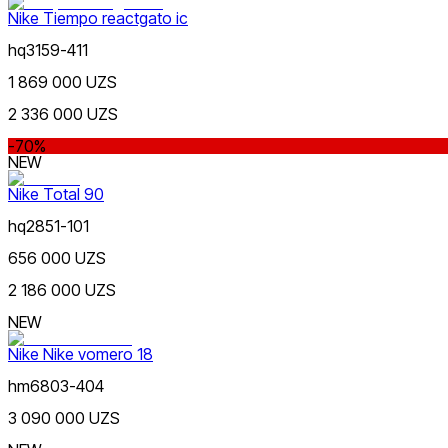
Nike Tiempo reactgato ic
hq3159-411
1 869 000 UZS
2 336 000 UZS
-70%
NEW
Kulrang
Nike Total 90
hq2851-101
656 000 UZS
2 186 000 UZS
NEW
Moviy
Nike Nike vomero 18
hm6803-404
3 090 000 UZS