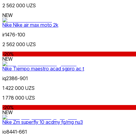
gacha
2 562 000 UZS
NEW
Nike Nike air max moto 2k
ir1476-100
2 562 000 UZS
Koʻk
dan
-20%
gacha
NEW
Nike Tiempo maestro acad sgpro ac t
iq2386-901
1 422 000 UZS
Yashil
1 778 000 UZS
Yangi mahsulotlar
-20%
NEW
Nike Zm superfly 10 acdmy fg/mg nu3
io8441-661