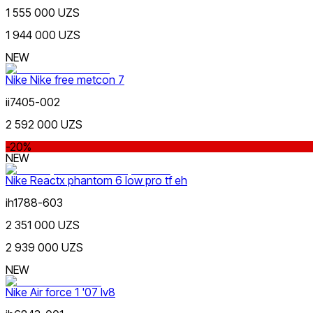
1 555 000 UZS
Sariq
Ommabop
1 944 000 UZS
Doʻkonlarda mavjud
NEW
Nike Nike free metcon 7
ii7405-002
2 592 000 UZS
-20%
Olovrang
NEW
Nike Reactx phantom 6 low pro tf eh
ih1788-603
2 351 000 UZS
2 939 000 UZS
Pushti
NEW
Nike Tashkent Amir Temur
Nike Air force 1 '07 lv8