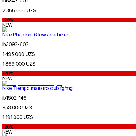
ib6843-001
2 366 000 UZS
-20%
NEW
Jigarrang
Nike Phantom 6 low acad ic eh
Nike Tashkent City Mall
ib3093-603
1 495 000 UZS
1 869 000 UZS
-20%
NEW
Qora
Nike Tiempo maestro club fg/mg
Faqat onlayn (yetkazib berish)
ib1602-146
953 000 UZS
1 191 000 UZS
-20%
NEW
Oq