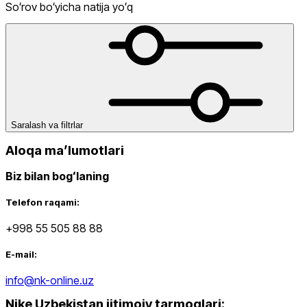
Himoyalari
Yoga Gilamlari
Soʻrov boʻyicha natija yoʻq
Narx
Saralash va filtrlar
Aloqa maʼlumotlari
Biz bilan bogʻlaning
Qizil
Chegirma
dan
Telefon raqami:
gacha
+998 55 505 88 88
E-mail:
info@nk-online.uz
Nike Uzbekistan ijtimoiy tarmoqlari
:
Koʻk