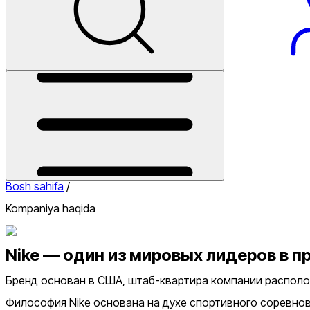
Butilkalari
Aksessuarlar
Poyabzal
Sport To‘piq
Kiyim
Bandajlari
Basketbol To‘plari
Sumkalar
Getrlar
Noutbuk Sumkalari
Himoya
Telefon
Sumkalari
ushlagichlari
Bel
Paypoqlar
Odeyallar
Bosh
Sumkalar
Bog‘ichlar
Kozirkiylari
Sochiqlar
Ryukzaklar
Og‘irlashtirgichlar
Noutbuk
Futbol
To‘plari
Sumkalari
Hijoblar
Telefon Sumkalari
Espanderlar
Kozirkiylari
Bosh sahifa
/
Kompaniya haqida
Nike — один из мировых лидеров в п
Бренд основан в США, штаб-квартира компании располо
Философия Nike основана на духе спортивного соревнов