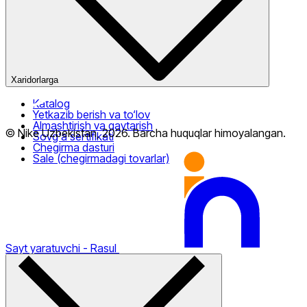
Ommaviy oferta
Xaridorlarga
Katalog
Yetkazib berish va to‘lov
Almashtirish va qaytarish
© Nike Uzbekistan,
2026
.
Barcha huquqlar himoyalangan
.
Sovg‘a sertifikati
Chegirma dasturi
Sale (chegirmadagi tovarlar)
Sayt yaratuvchi
- Rasul