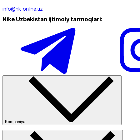
info@nk-online.uz
Nike Uzbekistan ijtimoiy tarmoqlari
:
Kompaniya
Kompaniya haqida
Bizning do‘konlarimiz