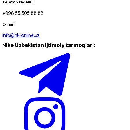
Telefon raqami:
+998 55 505 88 88
E-mail:
info@nk-online.uz
Nike Uzbekistan ijtimoiy tarmoqlari
:
Nike Tashkent City Mall
Faqat onlayn (yetkazib berish)