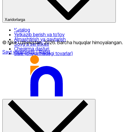
Xaridorlarga
Katalog
Yetkazib berish va to‘lov
Almashtirish va qaytarish
© Nike Uzbekistan,
2026
.
Barcha huquqlar himoyalangan
.
Sovg‘a sertifikati
Chegirma dasturi
Sayt yaratuvchi
- Rasul
Sale (chegirmadagi tovarlar)