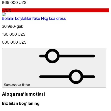
869 000 UZS
Pushti
dan
-70%
gacha
Bolalar ko‘ylaklar Nike Nkg ksa dress
36l986-gak
180 000 UZS
600 000 UZS
Qora
Yangi mahsulotlar
Saralash va filtrlar
Ommabop
Aloqa maʼlumotlari
Doʻkonlarda mavjud
Biz bilan bogʻlaning