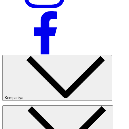
Kompaniya
Kompaniya haqida
Bizning do‘konlarimiz
Ommaviy oferta