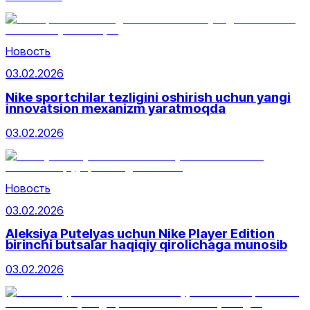
Новость
03.02.2026
Nike sportchilar tezligini oshirish uchun yangi
innovatsion mexanizm yaratmoqda
03.02.2026
Новость
03.02.2026
Aleksiya Putelyas uchun Nike Player Edition
birinchi butsalar haqiqiy qirolichaga munosib
03.02.2026