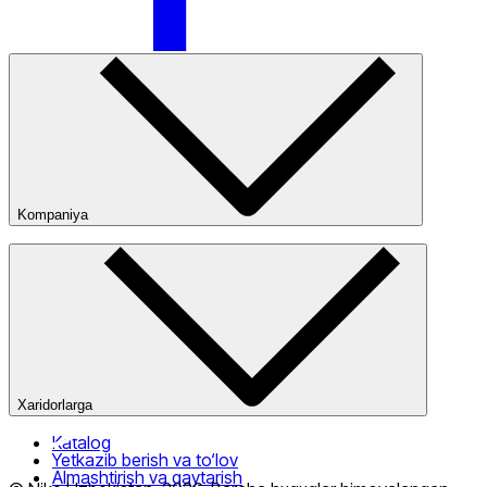
Kompaniya
Kompaniya haqida
Bizning do‘konlarimiz
Ommaviy oferta
Xaridorlarga
Katalog
Yetkazib berish va to‘lov
Almashtirish va qaytarish