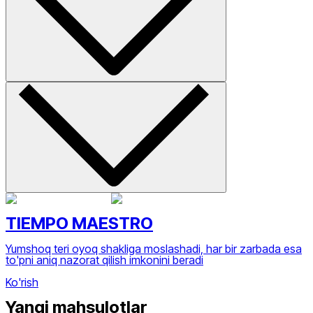
TIEMPO MAESTRO
Yumshoq teri oyoq shakliga moslashadi, har bir zarbada esa
to'pni aniq nazorat qilish imkonini beradi
Ko'rish
Yangi mahsulotlar