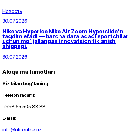
Новость
30.07.2026
Nike va Hyperice Nike Air Zoom Hyperslide'ni
taqdim etadi — barcha darajadagi sportchilar
uchun moʻljallangan innovatsion tiklanish
shippagi.
30.07.2026
Aloqa maʼlumotlari
Biz bilan bogʻlaning
Telefon raqami:
+998 55 505 88 88
E-mail:
info@nk-online.uz