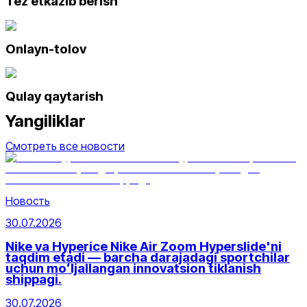
Tez etkazib berish
Onlayn-tolov
Qulay qaytarish
Yangiliklar
Смотреть все новости
Новость
30.07.2026
Nike va Hyperice Nike Air Zoom Hyperslide'ni
taqdim etadi — barcha darajadagi sportchilar
uchun moʻljallangan innovatsion tiklanish
shippagi.
30.07.2026