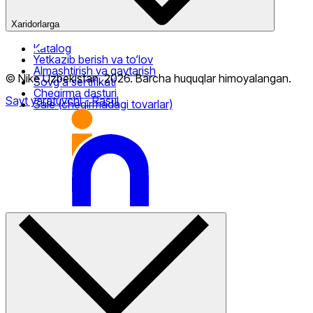
Xaridorlarga
Katalog
Yetkazib berish va to‘lov
Almashtirish va qaytarish
© Nike Uzbekistan,
2026
.
Barcha huquqlar himoyalangan
.
Sovg‘a sertifikati
Chegirma dasturi
Sayt yaratuvchi
- Rasul
Sale (chegirmadagi tovarlar)
Nike Tashkent City Mall
Faqat onlayn (yetkazib berish)