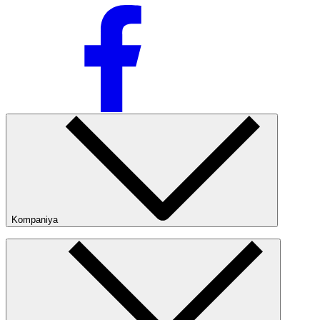
Ommabop
Doʻkonlarda mavjud
Kompaniya
Kompaniya haqida
Bizning do‘konlarimiz
Ommaviy oferta
Nike Tashkent Amir Temur