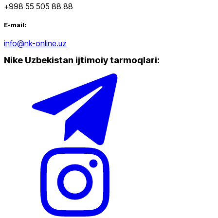
+998 55 505 88 88
Oq
Chegirma
dan
gacha
E-mail:
info@nk-online.uz
Nike Uzbekistan ijtimoiy tarmoqlari
:
dan
gacha
Yangi mahsulotlar