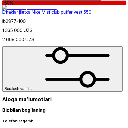
-50%
Erkaklar jiletka Nike M sf club puffer vest 550
ib2977-100
1 335 000 UZS
Lifestyle
s
m
l
Rang
2 669 000 UZS
Narx
Saralash va filtrlar
Aloqa maʼlumotlari
Biz bilan bogʻlaning
Telefon raqami: