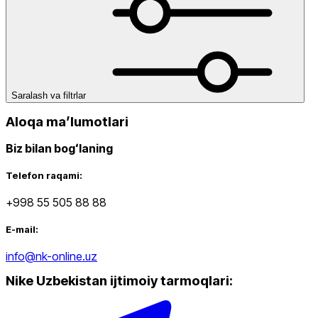
dan
gacha
Saralash va filtrlar
Aloqa maʼlumotlari
Yangi mahsulotlar
Biz bilan bogʻlaning
Telefon raqami:
+998 55 505 88 88
E-mail:
Ommabop
info@nk-online.uz
Doʻkonlarda mavjud
Nike Uzbekistan ijtimoiy tarmoqlari
: