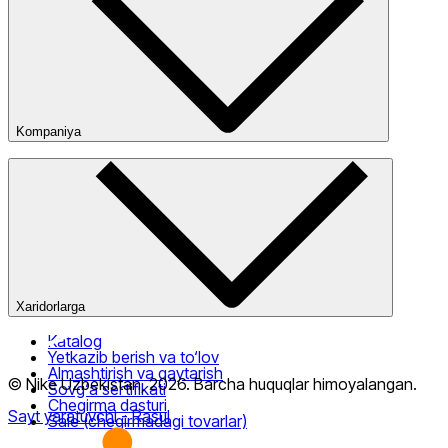
Kompaniya
Faqat onlayn (yetkazib berish)
Kompaniya haqida
Bizning do‘konlarimiz
Ommaviy oferta
Xaridorlarga
Katalog
Yetkazib berish va to‘lov
Almashtirish va qaytarish
© Nike Uzbekistan,
2026
.
Barcha huquqlar himoyalangan
.
Sovg‘a sertifikati
Chegirma dasturi
Sayt yaratuvchi
- Rasul
Sale (chegirmadagi tovarlar)