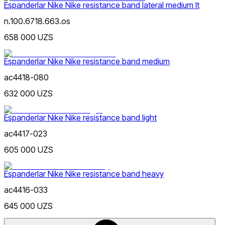
Butilkalari
Sport To‘piq Bandajlari
Sumkalar
Telefon Sumkalari
Tir
Espanderlar Nike Nike resistance band lateral medium lt
Himoyalari
Yoga Gilamlari
n.100.6718.663.os
658 000 UZS
Narx
Espanderlar Nike Nike resistance band medium
ac4418-080
632 000 UZS
Espanderlar Nike Nike resistance band light
ac4417-023
Qora
Chegirma
dan
605 000 UZS
gacha
Espanderlar Nike Nike resistance band heavy
ac4416-033
645 000 UZS
Kulrang