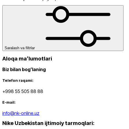
Himoyalari
Yoga Gilamlari
dan
gacha
Saralash va filtrlar
Aloqa maʼlumotlari
Biz bilan bogʻlaning
Yangi mahsulotlar
Telefon raqami:
+998 55 505 88 88
E-mail:
info@nk-online.uz
Nike Uzbekistan ijtimoiy tarmoqlari
:
Ommabop
Doʻkonlarda mavjud