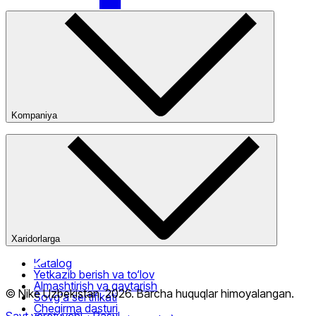
Nike Tashkent City Mall
Kompaniya
Kompaniya haqida
Bizning do‘konlarimiz
Ommaviy oferta
Faqat onlayn (yetkazib berish)
Xaridorlarga
Katalog
Yetkazib berish va to‘lov
Almashtirish va qaytarish
© Nike Uzbekistan,
2026
.
Barcha huquqlar himoyalangan
.
Sovg‘a sertifikati
Chegirma dasturi
Sayt yaratuvchi
- Rasul