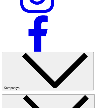
Kompaniya
Kompaniya haqida
Bizning do‘konlarimiz
Ommaviy oferta