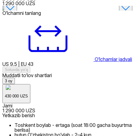
1 290 000 UZS
Oʻlchamni tanlang
Oʻlchamlar jadvali
US 9.5 | EU 43
Sotuvda yo‘q
Muddatli to‘lov shartlari
3
oy
430 000 UZS
Jami
1 290 000 UZS
Yetkazib berish
Toshkent boylab - ertaga (soat 18:00 gacha buyurtma
berilsa)
butun Oʻzbekiston boʻylab - 2–4 kun