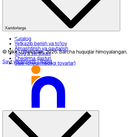
Xaridorlarga
Katalog
Yetkazib berish va to‘lov
Almashtirish va qaytarish
© Nike Uzbekistan,
2026
.
Barcha huquqlar himoyalangan
.
Sovg‘a sertifikati
Chegirma dasturi
Sayt yaratuvchi
- Rasul
Sale (chegirmadagi tovarlar)