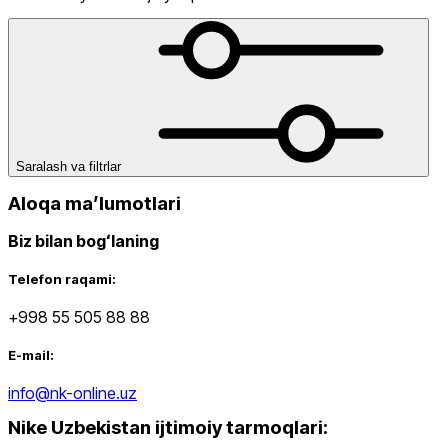
Himoyalari
Yoga Gilamlari
dan
gacha
Saralash va filtrlar
Aloqa maʼlumotlari
Biz bilan bogʻlaning
Yangi mahsulotlar
Telefon raqami:
+998 55 505 88 88
E-mail:
info@nk-online.uz
Nike Uzbekistan ijtimoiy tarmoqlari
:
Ommabop
Doʻkonlarda mavjud