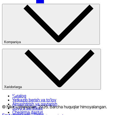
Nike Tashkent City Mall
Kompaniya
Kompaniya haqida
Bizning do‘konlarimiz
Ommaviy oferta
Faqat onlayn (yetkazib berish)
Xaridorlarga
Katalog
Yetkazib berish va to‘lov
Almashtirish va qaytarish
© Nike Uzbekistan,
2026
.
Barcha huquqlar himoyalangan
.
Sovg‘a sertifikati
Chegirma dasturi
Sayt yaratuvchi
- Rasul