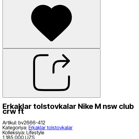
Erkaklar tolstovkalar Nike M nsw club
crw ft
Artikul
:
bv2666-412
Kategoriya
:
Erkaklar tolstovkalar
Kolleksiya
:
Lifestyle
1 185 000 UZS