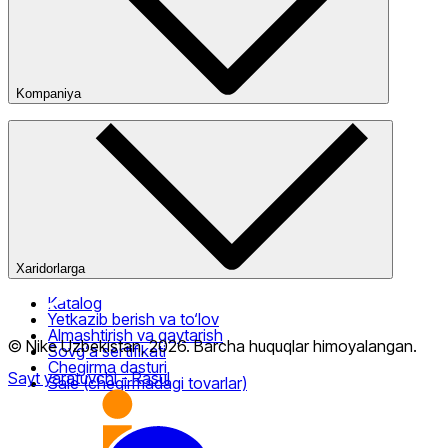
Kompaniya
Kompaniya haqida
Bizning do‘konlarimiz
Ommaviy oferta
Xaridorlarga
Katalog
Yetkazib berish va to‘lov
Almashtirish va qaytarish
© Nike Uzbekistan,
2026
.
Barcha huquqlar himoyalangan
.
Sovg‘a sertifikati
Chegirma dasturi
Sayt yaratuvchi
- Rasul
Sale (chegirmadagi tovarlar)