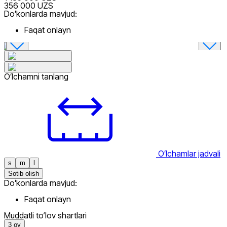
356 000 UZS
Doʻkonlarda mavjud:
Faqat onlayn
Oʻlchamni tanlang
Oʻlchamlar jadvali
s
m
l
Sotib olish
Doʻkonlarda mavjud:
Faqat onlayn
Muddatli to‘lov shartlari
3
oy