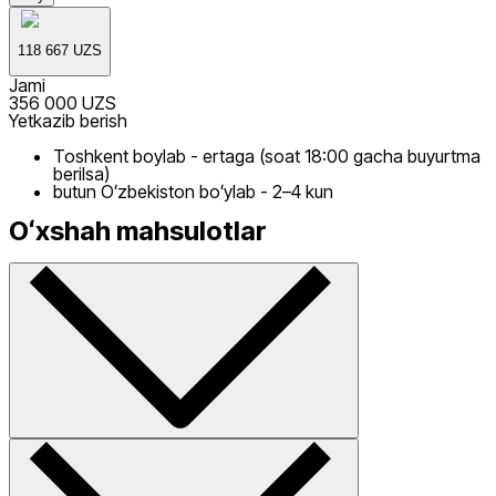
118 667 UZS
Jami
356 000 UZS
Yetkazib berish
Toshkent boylab - ertaga (soat 18:00 gacha buyurtma
berilsa)
butun Oʻzbekiston boʻylab - 2–4 kun
Oʻxshah mahsulotlar