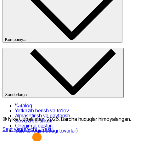
Kompaniya
Kompaniya haqida
Bizning do‘konlarimiz
Ommaviy oferta
Xaridorlarga
Katalog
Yetkazib berish va to‘lov
Almashtirish va qaytarish
© Nike Uzbekistan,
2026
.
Barcha huquqlar himoyalangan
.
Sovg‘a sertifikati
Chegirma dasturi
Sayt yaratuvchi
- Rasul
Sale (chegirmadagi tovarlar)