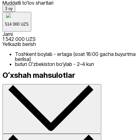
Muddatli to‘lov shartlari
3
oy
514 000 UZS
Jami
1 542 000 UZS
Yetkazib berish
Toshkent boylab - ertaga (soat 18:00 gacha buyurtma
berilsa)
butun Oʻzbekiston boʻylab - 2–4 kun
Oʻxshah mahsulotlar