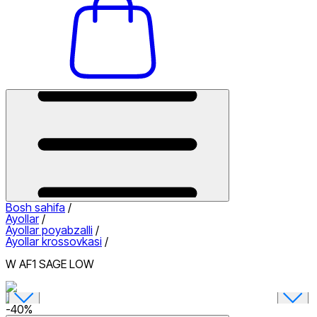
Bosh sahifa
/
Ayollar
/
Ayollar poyabzalli
/
Ayollar krossovkasi
/
W AF1 SAGE LOW
-
40
%