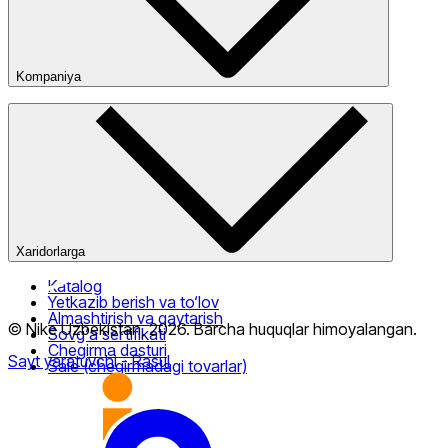
Kompaniya
Kompaniya haqida
Bizning do‘konlarimiz
Ommaviy oferta
Xaridorlarga
Katalog
Yetkazib berish va to‘lov
Almashtirish va qaytarish
© Nike Uzbekistan,
2026
.
Barcha huquqlar himoyalangan
.
Sovg‘a sertifikati
Chegirma dasturi
Sayt yaratuvchi
- Rasul
Sale (chegirmadagi tovarlar)