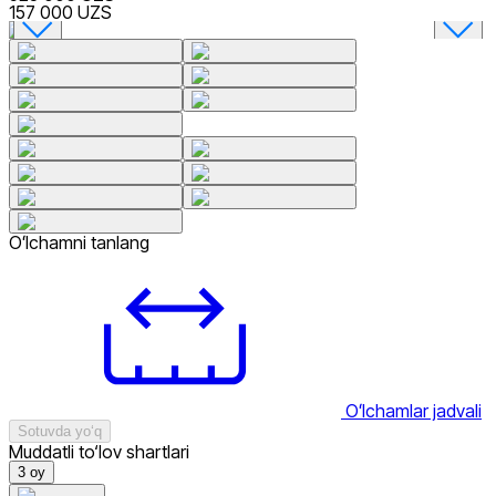
157 000 UZS
Oʻlchamni tanlang
Oʻlchamlar jadvali
Sotuvda yo‘q
Muddatli to‘lov shartlari
3
oy