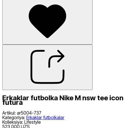
Erkaklar futbolka Nike M nsw tee icon
futura
Artikul
:
ar5004-737
Kategoriya
:
Erkaklar futbolkalar
Kolleksiya
:
Lifestyle
523 000 UZS