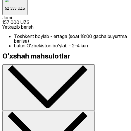
52 333 UZS
Jami
157 000 UZS
Yetkazib berish
Toshkent boylab - ertaga (soat 18:00 gacha buyurtma
berilsa)
butun Oʻzbekiston boʻylab - 2–4 kun
Oʻxshah mahsulotlar