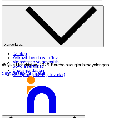
Kompaniya haqida
Bizning do‘konlarimiz
Ommaviy oferta
Xaridorlarga
Katalog
Yetkazib berish va to‘lov
Almashtirish va qaytarish
© Nike Uzbekistan,
2026
.
Barcha huquqlar himoyalangan
.
Sovg‘a sertifikati
Chegirma dasturi
Sayt yaratuvchi
- Rasul
Sale (chegirmadagi tovarlar)