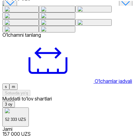
Oʻlchamni tanlang
Oʻlchamlar jadvali
s
m
Sotuvda yo‘q
Muddatli to‘lov shartlari
3
oy
52 333 UZS
Jami
157 000 UZS