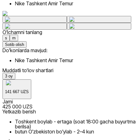
Nike Tashkent Amir Temur
Oʻlchamni tanlang
s
m
Sotib olish
Doʻkonlarda mavjud:
Nike Tashkent Amir Temur
Muddatli to‘lov shartlari
3
oy
141 667 UZS
Jami
425 000 UZS
Yetkazib berish
Toshkent boylab - ertaga (soat 18:00 gacha buyurtma
berilsa)
butun Oʻzbekiston boʻylab - 2–4 kun