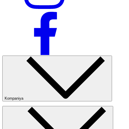
Kompaniya
Kompaniya haqida
Bizning do‘konlarimiz
Ommaviy oferta