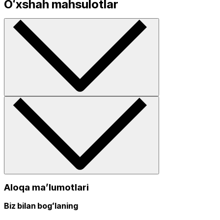
Oʻxshah mahsulotlar
Aloqa maʼlumotlari
Biz bilan bogʻlaning