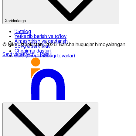
Xaridorlarga
Katalog
Yetkazib berish va to‘lov
Almashtirish va qaytarish
© Nike Uzbekistan,
2026
.
Barcha huquqlar himoyalangan
.
Sovg‘a sertifikati
Chegirma dasturi
Sayt yaratuvchi
- Rasul
Sale (chegirmadagi tovarlar)