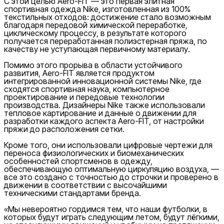
С этой целью Aero-FIT — это первая элитная
спортивная одежда Nike, изготовленная из 100%
текстильных отходов: достижение стало возможным
благодаря передовой химической переработке,
циклическому процессу, в результате которого
получается переработанная полиэстерная пряжа, по
качеству не уступающая первичному материалу.
Помимо этого прорыва в области устойчивого
развития, Aero-FIT является продуктом
интегрированной инновационной системы Nike, где
сходятся спортивная наука, компьютерное
проектирование и передовые технологии
производства. Дизайнеры Nike также использовали
тепловое картирование и данные о движении для
разработки каждого аспекта Aero-FIT, от настройки
пряжи до расположения сетки.
Кроме того, они использовали цифровые чертежи для
переноса физиологических и биомеханических
особенностей спортсменов в одежду,
обеспечивающую оптимальную циркуляцию воздуха, —
все это создано с точностью до строчки и проверено в
движении в соответствии с высочайшими
техническими стандартами бренда.
«Мы невероятно гордимся тем, что наши футболки, в
которых будут играть следующим летом, будут лёгкими,