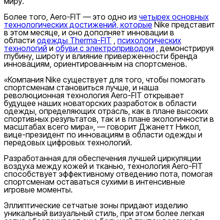
миру.
Более того, Aero-FIT — это одно из
четырех основных
технологических достижений, которые
Nike представит
в этом месяце, и оно дополняет инновации в
области
одежды Therma-FIT
,
психологических
технологий
и
обуви с электроприводом
, демонстрируя
глубину, широту и влияние приверженности бренда
инновациям, ориентированным на спортсменов.
«Компания Nike существует для того, чтобы помогать
спортсменам становиться лучше, и наша
революционная технология Aero-FIT открывает
будущее наших новаторских разработок в области
одежды, определяющих отрасль, как в плане высоких
спортивных результатов, так и в плане экологичности в
масштабах всего мира», — говорит Джанетт Никол,
вице-президент по инновациям в области одежды и
передовых цифровых технологий.
Разработанная для обеспечения лучшей циркуляции
воздуха между кожей и тканью, технология Aero-FIT
способствует эффективному отведению пота, помогая
спортсменам оставаться сухими в интенсивные
игровые моменты.
Эллиптические сетчатые зоны придают изделию
уникальный визуальный стиль, при этом более легкая