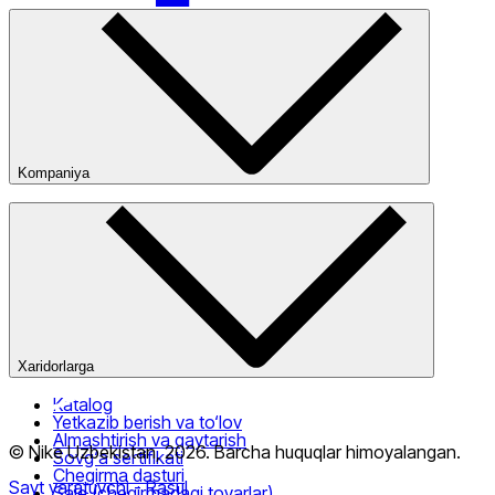
Kompaniya
Kompaniya haqida
Bizning do‘konlarimiz
Ommaviy oferta
Xaridorlarga
Katalog
Yetkazib berish va to‘lov
Almashtirish va qaytarish
© Nike Uzbekistan,
2026
.
Barcha huquqlar himoyalangan
.
Sovg‘a sertifikati
Chegirma dasturi
Sayt yaratuvchi
- Rasul
Sale (chegirmadagi tovarlar)