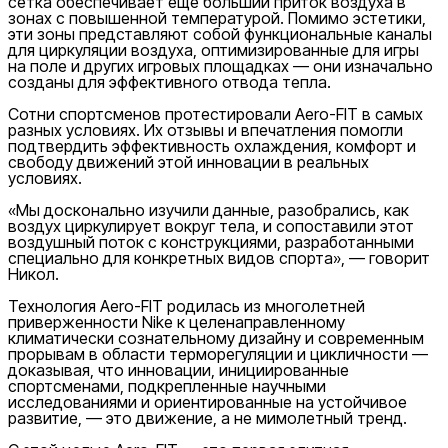
сетка обеспечивает еще больший приток воздуха в
зонах с повышенной температурой. Помимо эстетики,
эти зоны представляют собой функциональные каналы
для циркуляции воздуха, оптимизированные для игры
на поле и других игровых площадках — они изначально
созданы для эффективного отвода тепла.
Сотни спортсменов протестировали Aero-FIT в самых
разных условиях. Их отзывы и впечатления помогли
подтвердить эффективность охлаждения, комфорт и
свободу движений этой инновации в реальных
условиях.
«Мы досконально изучили данные, разобрались, как
воздух циркулирует вокруг тела, и сопоставили этот
воздушный поток с конструкциями, разработанными
специально для конкретных видов спорта», — говорит
Никол.
Технология Aero-FIT родилась из многолетней
приверженности Nike к целенаправленному
климатически сознательному дизайну и современным
прорывам в области терморегуляции и цикличности —
доказывая, что инновации, инициированные
спортсменами, подкрепленные научными
исследованиями и ориентированные на устойчивое
развитие, — это движение, а не мимолетный тренд.