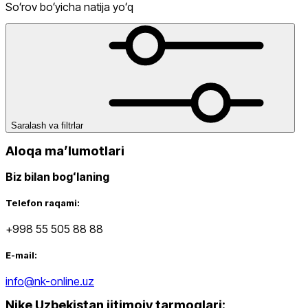
Butilkalari
Sport To‘piq Bandajlari
Sumkalar
Telefon Sumkalari
Tir
Soʻrov boʻyicha natija yoʻq
Himoyalari
Yoga Gilamlari
dan
gacha
Saralash va filtrlar
Aloqa maʼlumotlari
Biz bilan bogʻlaning
Yangi mahsulotlar
Telefon raqami:
+998 55 505 88 88
E-mail:
info@nk-online.uz
Nike Uzbekistan ijtimoiy tarmoqlari
:
Ommabop