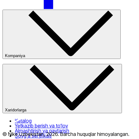
Nike Tashkent City Mall
Kompaniya
Kompaniya haqida
Bizning do‘konlarimiz
Ommaviy oferta
Faqat onlayn (yetkazib berish)
Xaridorlarga
Katalog
Yetkazib berish va to‘lov
Almashtirish va qaytarish
© Nike Uzbekistan,
2026
.
Barcha huquqlar himoyalangan
.
Sovg‘a sertifikati