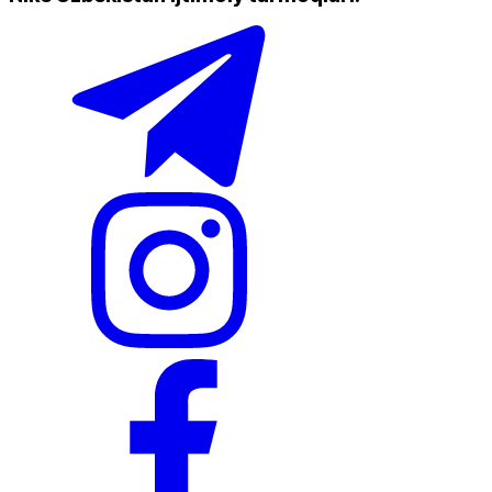
Doʻkonlarda mavjud
Nike Tashkent Amir Temur