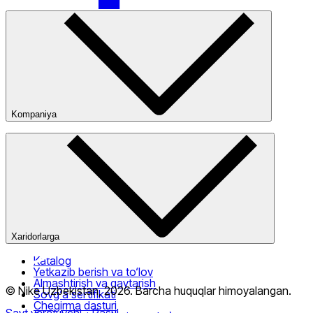
Faqat onlayn (yetkazib berish)
Kompaniya
Kompaniya haqida
Bizning do‘konlarimiz
Ommaviy oferta
Xaridorlarga
Katalog
Yetkazib berish va to‘lov
Almashtirish va qaytarish
© Nike Uzbekistan,
2026
.
Barcha huquqlar himoyalangan
.
Sovg‘a sertifikati
Chegirma dasturi
Sayt yaratuvchi
- Rasul