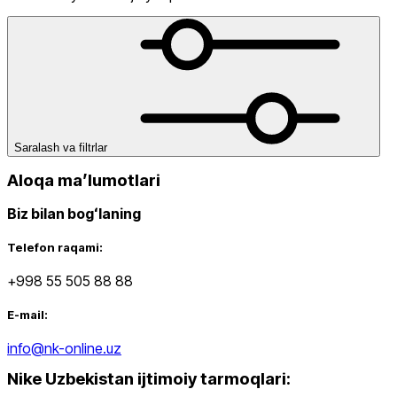
dan
gacha
Saralash va filtrlar
Aloqa maʼlumotlari
Biz bilan bogʻlaning
Yangi mahsulotlar
Telefon raqami:
+998 55 505 88 88
E-mail:
info@nk-online.uz
Nike Uzbekistan ijtimoiy tarmoqlari
:
Ommabop
Doʻkonlarda mavjud