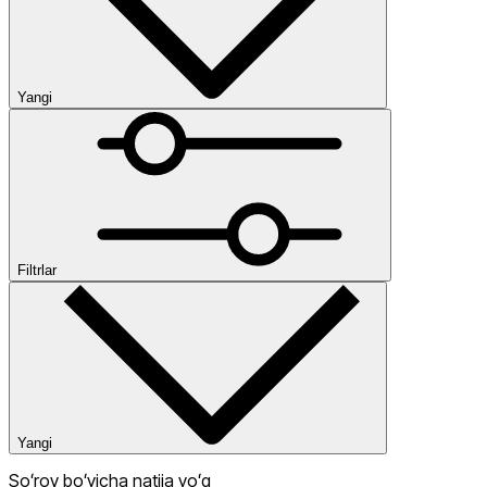
Yangi
Yangi
Past narx
Yuqori narx
Ommabop
Kategoriyalar
Narx
Filtrlar
Одежда
Chegirma
dan
gacha
Yangi
Soʻrov boʻyicha natija yoʻq