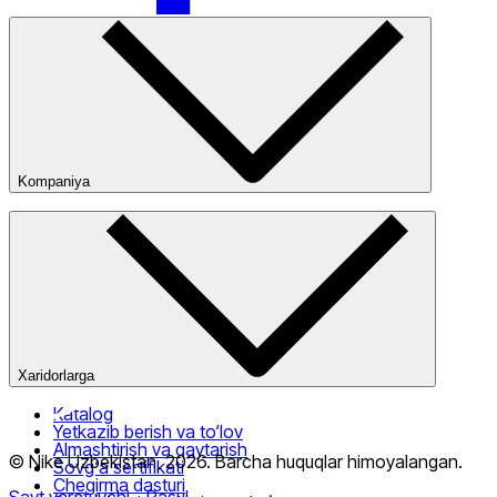
Faqat onlayn (yetkazib berish)
Kompaniya
Kompaniya haqida
Bizning do‘konlarimiz
Ommaviy oferta
Xaridorlarga
Katalog
Yetkazib berish va to‘lov
Almashtirish va qaytarish
© Nike Uzbekistan,
2026
.
Barcha huquqlar himoyalangan
.
Sovg‘a sertifikati
Chegirma dasturi
Sayt yaratuvchi
- Rasul