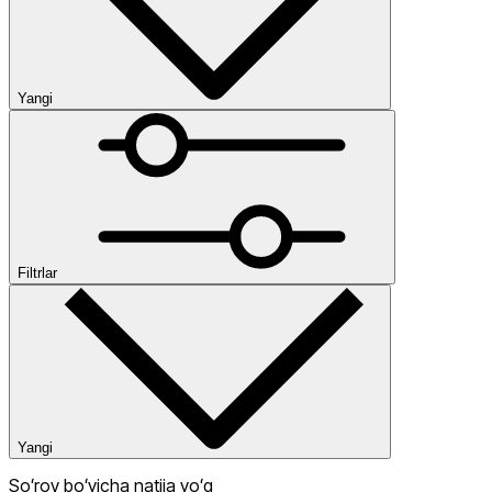
Yangi
Yangi
Past narx
Yuqori narx
Ommabop
Kategoriyalar
Narx
Filtrlar
Одежда
Chegirma
dan
gacha
Yangi
Soʻrov boʻyicha natija yoʻq