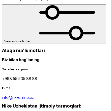
dan
gacha
Saralash va filtrlar
Aloqa maʼlumotlari
Biz bilan bogʻlaning
Yangi mahsulotlar
Telefon raqami:
+998 55 505 88 88
E-mail:
info@nk-online.uz
Nike Uzbekistan ijtimoiy tarmoqlari
:
Ommabop
Doʻkonlarda mavjud