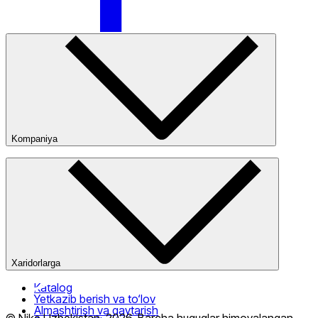
Faqat onlayn (yetkazib berish)
Kompaniya
Kompaniya haqida
Bizning do‘konlarimiz
Ommaviy oferta
Xaridorlarga
Katalog
Yetkazib berish va to‘lov
Almashtirish va qaytarish
© Nike Uzbekistan,
2026
.
Barcha huquqlar himoyalangan
.