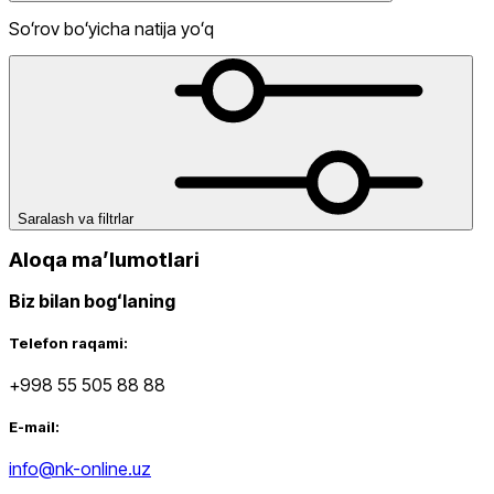
Soʻrov boʻyicha natija yoʻq
dan
gacha
Saralash va filtrlar
Aloqa maʼlumotlari
Biz bilan bogʻlaning
Yangi mahsulotlar
Telefon raqami:
+998 55 505 88 88
E-mail:
info@nk-online.uz