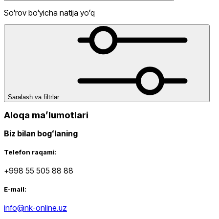
Soʻrov boʻyicha natija yoʻq
dan
gacha
Saralash va filtrlar
Aloqa maʼlumotlari
Biz bilan bogʻlaning
Yangi mahsulotlar
Telefon raqami:
+998 55 505 88 88
E-mail:
info@nk-online.uz