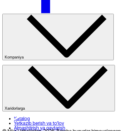
Faqat onlayn (yetkazib berish)
Kompaniya
Kompaniya haqida
Bizning do‘konlarimiz
Ommaviy oferta
Xaridorlarga
Katalog
Yetkazib berish va to‘lov
Almashtirish va qaytarish
© Nike Uzbekistan,
2026
.
Barcha huquqlar himoyalangan
.