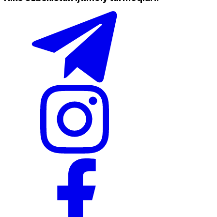
Doʻkonlarda mavjud
Nike Tashkent Amir Temur