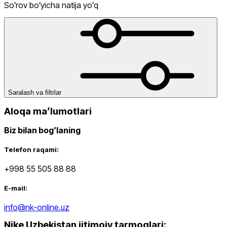
Butilkalari
Sport To‘piq Bandajlari
Sumkalar
Telefon Sumkalari
Tir
Soʻrov boʻyicha natija yoʻq
Himoyalari
Yoga Gilamlari
dan
gacha
Saralash va filtrlar
Aloqa maʼlumotlari
Biz bilan bogʻlaning
Yangi mahsulotlar
Telefon raqami:
+998 55 505 88 88
E-mail:
info@nk-online.uz
Nike Uzbekistan ijtimoiy tarmoqlari
:
Ommabop