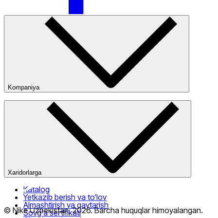
Nike Tashkent City Mall
Kompaniya
Kompaniya haqida
Bizning do‘konlarimiz
Ommaviy oferta
Faqat onlayn (yetkazib berish)
Xaridorlarga
Katalog
Yetkazib berish va to‘lov
Almashtirish va qaytarish
© Nike Uzbekistan,
2026
.
Barcha huquqlar himoyalangan
.
Sovg‘a sertifikati