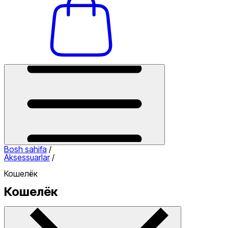
Bosh sahifa
/
Aksessuarlar
/
Кошелёк
Кошелёк