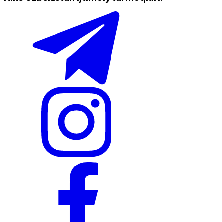
Doʻkonlarda mavjud
Nike Tashkent Amir Temur