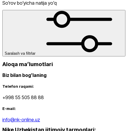
Butilkalari
Sport To‘piq Bandajlari
Sumkalar
Telefon Sumkalari
Tir
Soʻrov boʻyicha natija yoʻq
Himoyalari
Yoga Gilamlari
dan
gacha
Saralash va filtrlar
Aloqa maʼlumotlari
Biz bilan bogʻlaning
Yangi mahsulotlar
Telefon raqami:
+998 55 505 88 88
E-mail:
info@nk-online.uz
Nike Uzbekistan ijtimoiy tarmoqlari
:
Ommabop