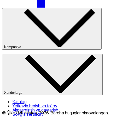
Nike Tashkent City Mall
Kompaniya
Kompaniya haqida
Bizning do‘konlarimiz
Ommaviy oferta
Faqat onlayn (yetkazib berish)
Xaridorlarga
Katalog
Yetkazib berish va to‘lov
Almashtirish va qaytarish
© Nike Uzbekistan,
2026
.
Barcha huquqlar himoyalangan
.
Sovg‘a sertifikati