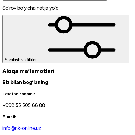
Soʻrov boʻyicha natija yoʻq
Sport
Chegirma
dan
gacha
Saralash va filtrlar
Aloqa maʼlumotlari
Biz bilan bogʻlaning
dan
Telefon raqami:
gacha
+998 55 505 88 88
E-mail:
info@nk-online.uz