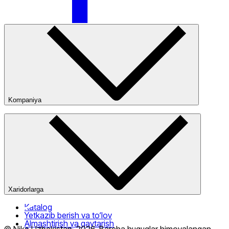
Nike Tashkent Amir Temur
Kompaniya
Kompaniya haqida
Bizning do‘konlarimiz
Ommaviy oferta
Nike Tashkent City Mall
Xaridorlarga
Katalog
Yetkazib berish va to‘lov
Almashtirish va qaytarish
Faqat onlayn (yetkazib berish)
© Nike Uzbekistan,
2026
.
Barcha huquqlar himoyalangan
.