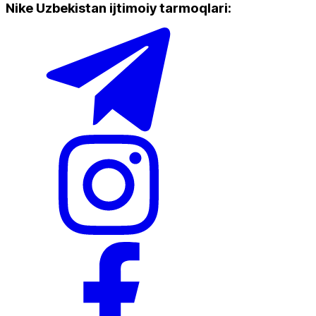
Nike Uzbekistan ijtimoiy tarmoqlari
:
Yangi mahsulotlar
Ommabop
Doʻkonlarda mavjud